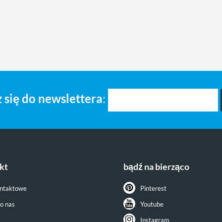
 się do newslettera
:
kt
bądź na bierząco
ontaktowe
Pinterest
do nas
Youtube
Instagram