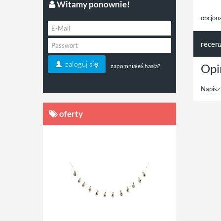
Witamy ponownie!
opcjon
recen
zaloguj się
Opi
zapomniałeś hasła?
Napisz 
oferty