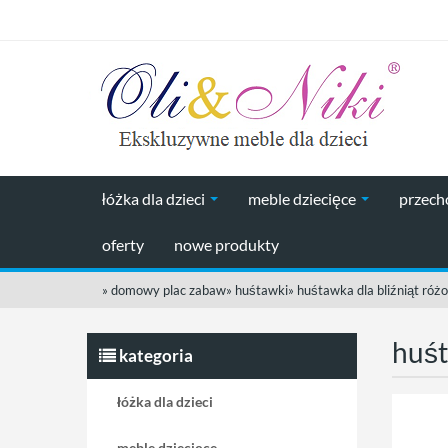
łóżka dla dzieci
meble dziecięce
przec
oferty
nowe produkty
»
domowy plac zabaw
»
huśtawki
»
huśtawka dla bliźniąt róż
huśt
kategoria
łóżka dla dzieci
meble dziecięce