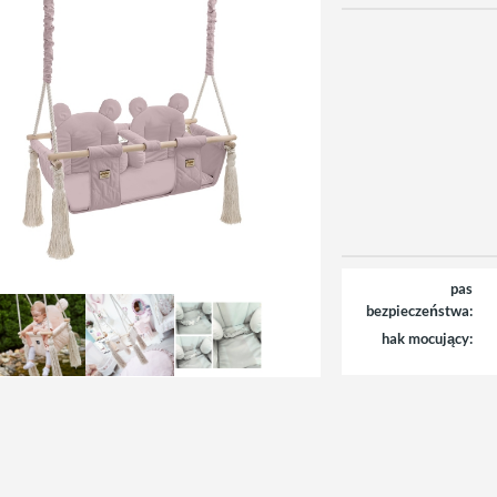
pas
bezpieczeństwa:
hak mocujący: