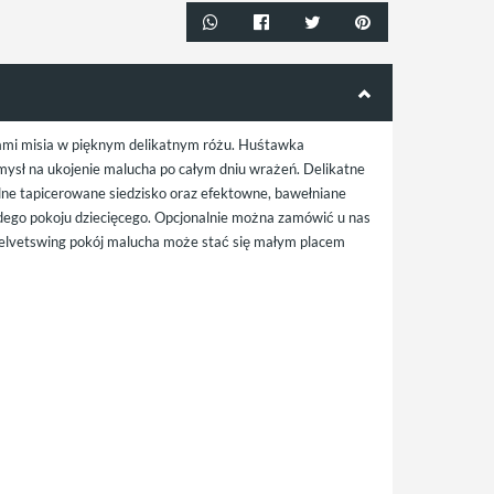
kami misia w pięknym delikatnym różu. Huśtawka
omysł na ukojenie malucha po całym dniu wrażeń. Delikatne
odne tapicerowane siedzisko oraz efektowne, bawełniane
żdego pokoju dziecięcego. Opcjonalnie można zamówić u nas
elvetswing pokój malucha może stać się małym placem