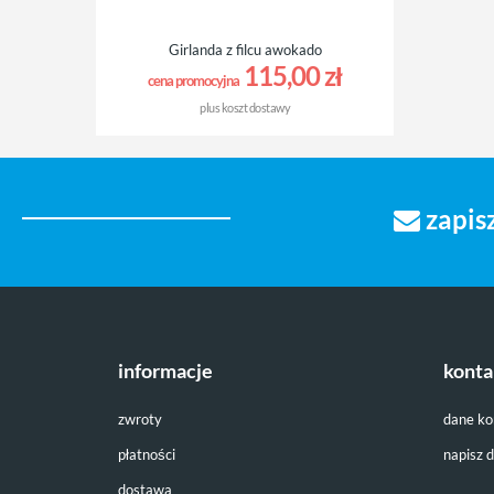
Girlanda z filcu awokado
115,00 zł
cena promocyjna
plus
koszt dostawy
zapisz
informacje
konta
zwroty
dane k
płatności
napisz 
dostawa