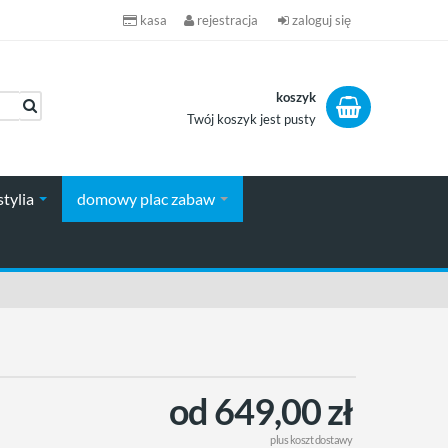
kasa
rejestracja
zaloguj się
koszyk
Twój koszyk jest pusty
koszyk
stylia
domowy plac zabaw
od 649,00 zł
plus
koszt dostawy