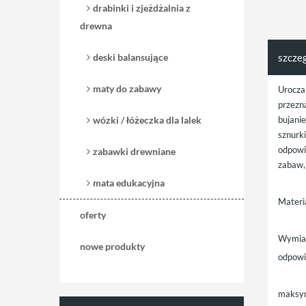
drabinki i zjeżdżalnia z
drewna
deski balansujące
szcze
maty do zabawy
Urocza
przezn
wózki / łóżeczka dla lalek
bujani
sznurk
odpowi
zabawki drewniane
zabaw,
mata edukacyjna
Materi
oferty
Wymia
nowe produkty
odpowie
maksym