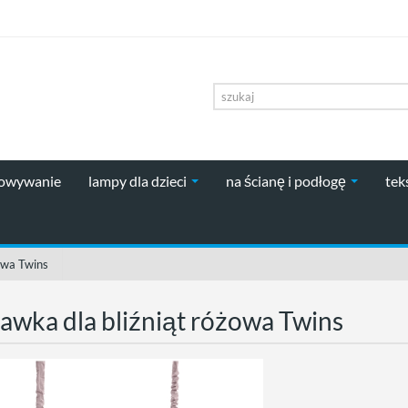
howywanie
lampy dla dzieci
na ścianę i podłogę
tek
owa Twins
awka dla bliźniąt różowa Twins