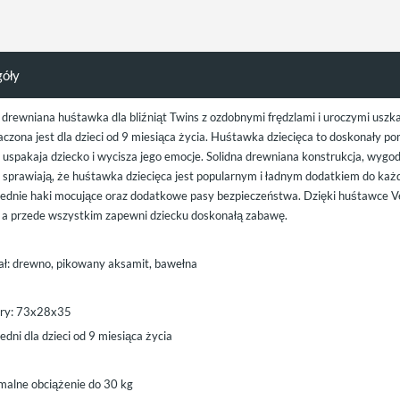
góły
 drewniana huśtawka dla bliźniąt Twins z ozdobnymi frędzlami i uroczymi usz
aczona jest dla dzieci od 9 miesiąca życia. Huśtawka dziecięca to doskonały p
e uspakaja dziecko i wycisza jego emocje. Solidna drewniana konstrukcja, wyg
i sprawiają, że huśtawka dziecięca jest popularnym i ładnym dodatkiem do ka
ednie haki mocujące oraz dodatkowe pasy bezpieczeństwa. Dzięki huśtawce V
 a przede wszystkim zapewni dziecku doskonałą zabawę.
ał: drewno, pikowany aksamit, bawełna
ry: 73x28x35
dni dla dzieci od 9 miesiąca życia
alne obciążenie do 30 kg