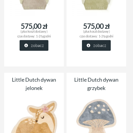
575,00 zł
575,00 zł
( plus
koszt dostawy
)
( plus
koszt dostawy
)
czas dostawy:
1-2 tygodni
czas dostawy:
1-2 tygodni
zobacz
zobacz
Little Dutch dywan
Little Dutch dywan
jelonek
grzybek