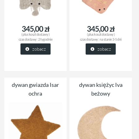
345,00 zł
345,00 zł
( plus
koszt dostawy
)
( plus
koszt dostawy
)
czas dostawy:
2 tygodnie
czas dostawy:
na stanie 3-5 dni
zobacz
zobacz
dywan gwiazda Isar
dywan księżyc Iva
ochra
beżowy