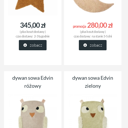
345,00 zł
280,00 zł
promocja
( plus
koszt dostawy
)
( plus
koszt dostawy
)
czas dostawy:
2-3 tygodnie
czas dostawy:
na stanie 3-5 dni
zobacz
zobacz
dywan sowa Edvin
dywan sowa Edvin
różowy
zielony