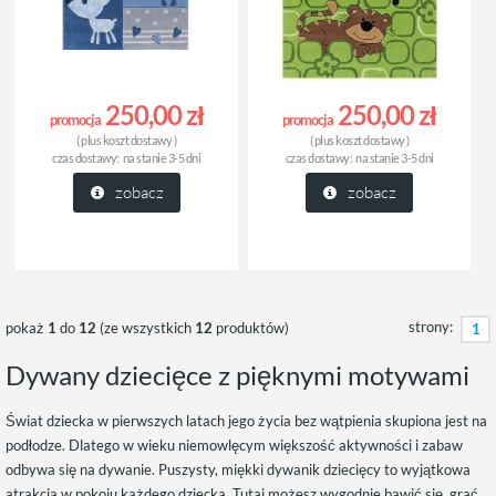
250,00 zł
250,00 zł
promocja
promocja
( plus
koszt dostawy
)
( plus
koszt dostawy
)
czas dostawy:
na stanie 3-5 dni
czas dostawy:
na stanie 3-5 dni
zobacz
zobacz
strony:
pokaż
1
do
12
(ze wszystkich
12
produktów)
1
Dywany dziecięce z pięknymi motywami
Świat dziecka w pierwszych latach jego życia bez wątpienia skupiona jest na
podłodze. Dlatego w wieku niemowlęcym większość aktywności i zabaw
odbywa się na dywanie. Puszysty, miękki dywanik dziecięcy to wyjątkowa
atrakcja w pokoju każdego dziecka. Tutaj możesz wygodnie bawić się, grać