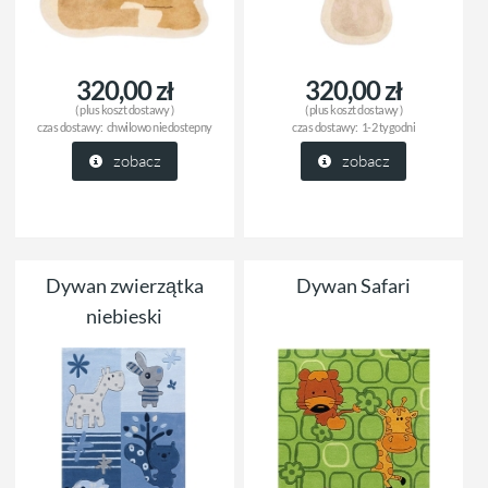
320,00 zł
320,00 zł
( plus
koszt dostawy
)
( plus
koszt dostawy
)
czas dostawy:
chwilowo niedostepny
czas dostawy:
1-2 tygodni
zobacz
zobacz
Dywan zwierzątka
Dywan Safari
niebieski