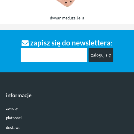
dywan meduza Jella
zapisz się do newslettera
:
zaloguj się
informacje
zwroty
płatności
dostawa