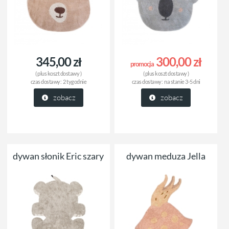
345,00 zł
300,00 zł
promocja
( plus
koszt dostawy
)
( plus
koszt dostawy
)
czas dostawy:
2 tygodnie
czas dostawy:
na stanie 3-5 dni
zobacz
zobacz
dywan słonik Eric szary
dywan meduza Jella