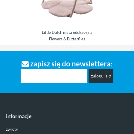
Little Dutch mata edukacyjna
poduszka 
Flowers & Butterflies
zapisz się do newslettera
:
zaloguj się
informacje
zwroty