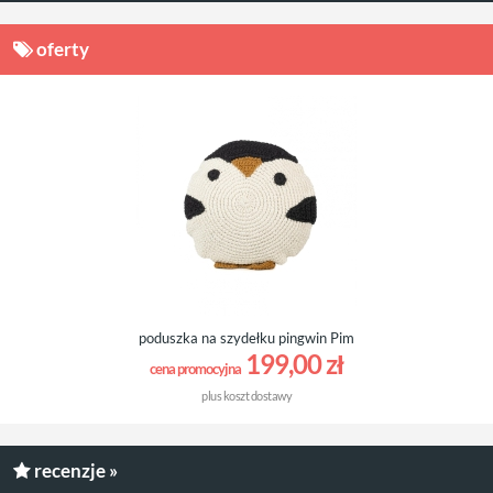
oferty
poduszka na szydełku pingwin Pim
199,00 zł
cena promocyjna
plus
koszt dostawy
recenzje »