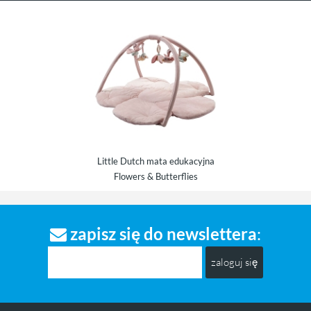
Little Dutch mata edukacyjna
poduszka łabędź
Flowers & Butterflies
zapisz się do newslettera
:
zaloguj się