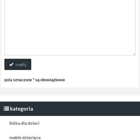
wyslij
pola oznaczone * są obowiązkowe
kategoria
łóżka dla dzieci
meble dziecięce