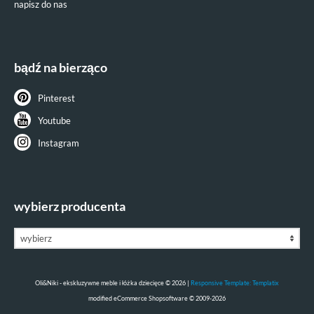
napisz do nas
bądź na bierząco
Pinterest
Youtube
Instagram
wybierz producenta
Oli&Niki - ekskluzywne meble i łóżka dziecięce © 2026 |
Responsive Template: Templatix
mod
ified eCommerce Shopsoftware © 2009-2026