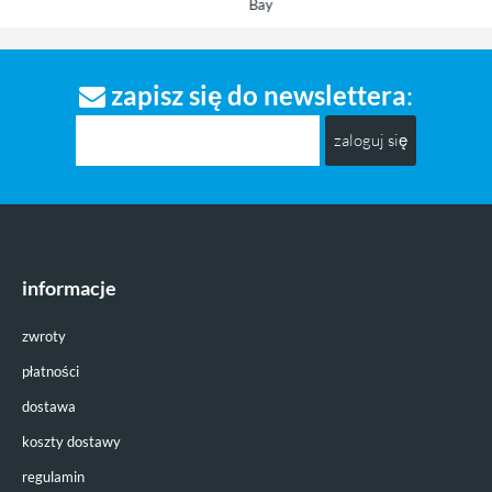
& Butterflies
Bay
zapisz się do newslettera
:
zaloguj się
informacje
zwroty
płatności
dostawa
koszty dostawy
regulamin