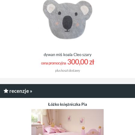
dywan miś koala Cleo szary
300,00 zł
cena promocyjna
plus
koszt dostawy
recenzje »
Łóżko księżniczka Pia