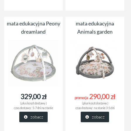
mata edukacyjna Peony
mata edukacyjna
dreamland
Animals garden
329,00 zł
290,00 zł
promocja
( plus
koszt dostawy
)
( plus
koszt dostawy
)
czas dostawy:
5-7 dni na stanie
czas dostawy:
na stanie 3-5 dni
zobacz
zobacz