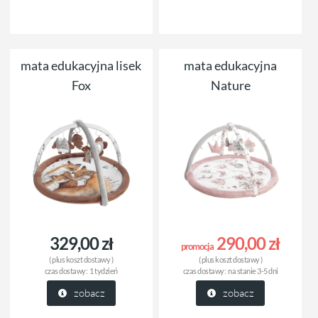
mata edukacyjna lisek
mata edukacyjna
Fox
Nature
329,00 zł
290,00 zł
promocja
( plus
koszt dostawy
)
( plus
koszt dostawy
)
czas dostawy:
1 tydzień
czas dostawy:
na stanie 3-5 dni
zobacz
zobacz