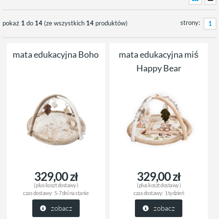
strony:
pokaż
1
do
14
(ze wszystkich
14
produktów)
1
mata edukacyjna Boho
mata edukacyjna miś
Happy Bear
329,00 zł
329,00 zł
( plus
koszt dostawy
)
( plus
koszt dostawy
)
czas dostawy:
5-7 dni na stanie
czas dostawy:
1 tydzień
zobacz
zobacz