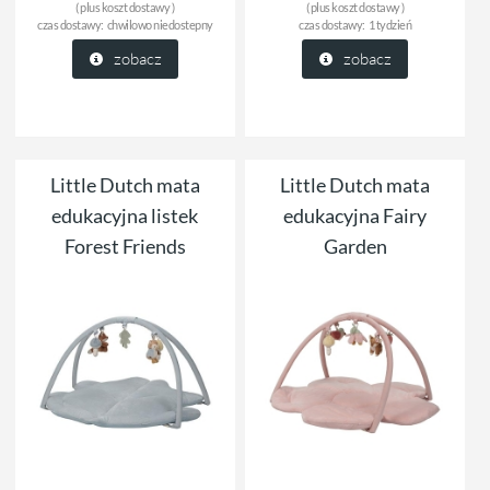
( plus
koszt dostawy
)
( plus
koszt dostawy
)
czas dostawy:
chwilowo niedostepny
czas dostawy:
1 tydzień
zobacz
zobacz
Little Dutch mata
Little Dutch mata
edukacyjna listek
edukacyjna Fairy
Forest Friends
Garden