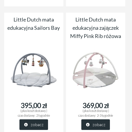
Little Dutch mata
Little Dutch mata
edukacyjna Sailors Bay
edukacyjna zajączek
Miffy Pink Rib różowa
395,00 zł
369,00 zł
( plus
koszt dostawy
)
( plus
koszt dostawy
)
czas dostawy:
2 tygodnie
czas dostawy:
2-3 tygodnie
zobacz
zobacz