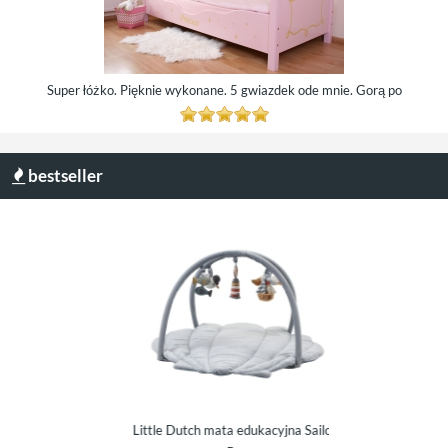
Super łóżko. Pięknie wykonane. 5 gwiazdek ode mnie. Gorą po
bestseller
mata edukacyjna m
h mata edukacyjna
Little Dutch mata edukacyjna Sailors