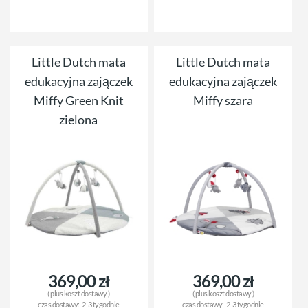
Little Dutch mata
Little Dutch mata
edukacyjna zajączek
edukacyjna zajączek
Miffy Green Knit
Miffy szara
zielona
369,00 zł
369,00 zł
( plus
koszt dostawy
)
( plus
koszt dostawy
)
czas dostawy:
2-3 tygodnie
czas dostawy:
2-3 tygodnie