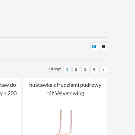
strony:
1
2
3
4
»
taw do
huśtawka z frędzlami pudrowy
y + 200
róż Velvetswing