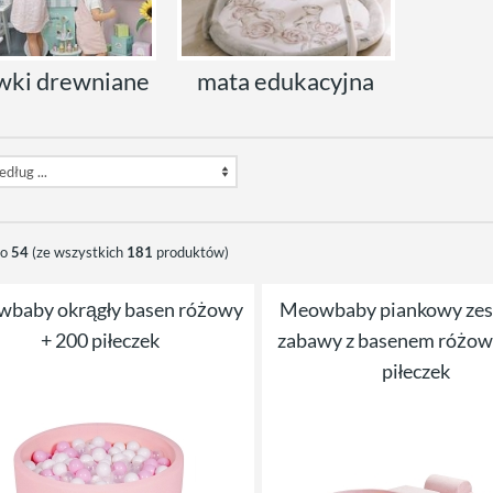
wki drewniane
mata edukacyjna
do
54
(ze wszystkich
181
produktów)
baby okrągły basen różowy
Meowbaby piankowy zes
+ 200 piłeczek
zabawy z basenem różow
piłeczek