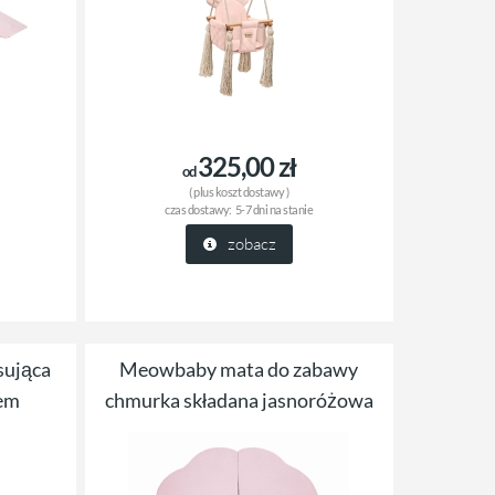
325,00 zł
od
( plus
koszt dostawy
)
czas dostawy:
5-7 dni na stanie
zobacz
sująca
Meowbaby mata do zabawy
cem
chmurka składana jasnoróżowa