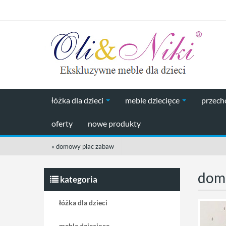
łóżka dla dzieci
meble dziecięce
przec
oferty
nowe produkty
»
domowy plac zabaw
dom
kategoria
łóżka dla dzieci
meble dziecięce