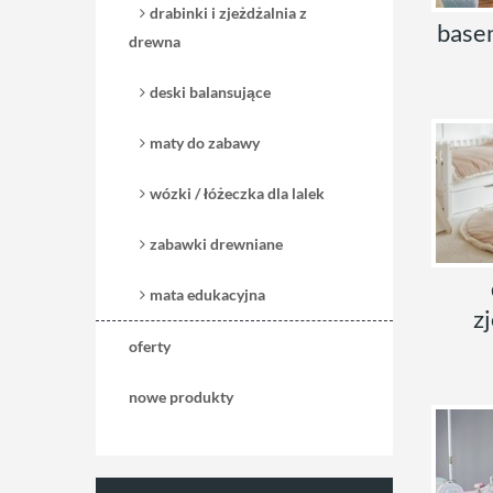
drabinki i zjeżdżalnia z
basen
drewna
deski balansujące
maty do zabawy
wózki / łóżeczka dla lalek
zabawki drewniane
mata edukacyjna
z
oferty
nowe produkty