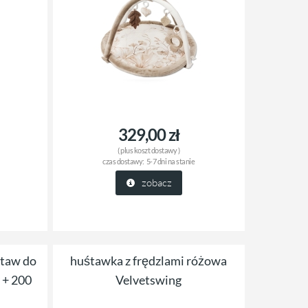
329,00 zł
( plus
koszt dostawy
)
czas dostawy:
5-7 dni na stanie
zobacz
taw do
huśtawka z frędzlami różowa
 + 200
Velvetswing