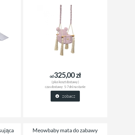
325,00 zł
od
( plus
koszt dostawy
)
czas dostawy:
5-7 dni na stanie
zobacz
sująca
Meowbaby mata do zabawy