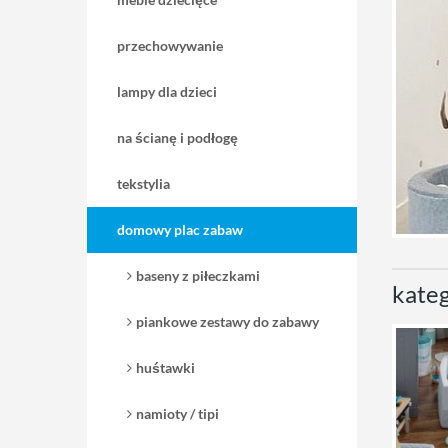
przechowywanie
lampy dla dzieci
na ścianę i podłogę
tekstylia
domowy plac zabaw
baseny z piłeczkami
kateg
piankowe zestawy do zabawy
huśtawki
namioty / tipi