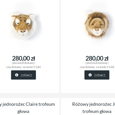
280,00 zł
280,00 zł
( plus
koszt dostawy
)
( plus
koszt dostawy
)
czas dostawy:
na stanie 3-5 dni
czas dostawy:
na stanie 3-5 dni
zobacz
zobacz
y jednorożec Claire trofeum
Różowy jednorożec J
głowa
trofeum głowa