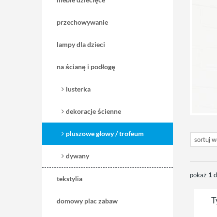
przechowywanie
lampy dla dzieci
na ścianę i podłogę
lusterka
dekoracje ścienne
pluszowe głowy / trofeum
dywany
pokaż
1
tekstylia
T
domowy plac zabaw