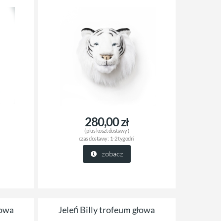
280,00 zł
( plus
koszt dostawy
)
czas dostawy:
1-2 tygodni
zobacz
łowa
Jeleń Billy trofeum głowa