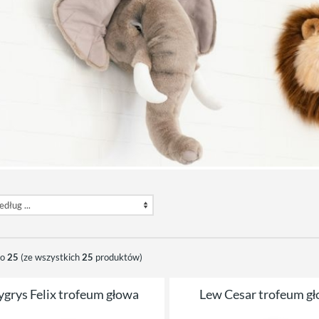
do
25
(ze wszystkich
25
produktów)
ygrys Felix trofeum głowa
Lew Cesar trofeum g