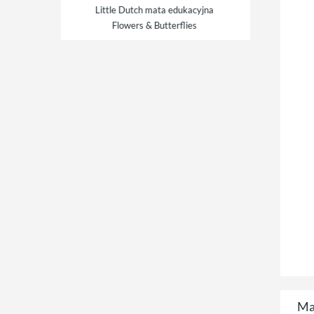
 mata edukacyjna
poduszka łabędź
Little Dutch drewni
& Butterflies
luster
Ma