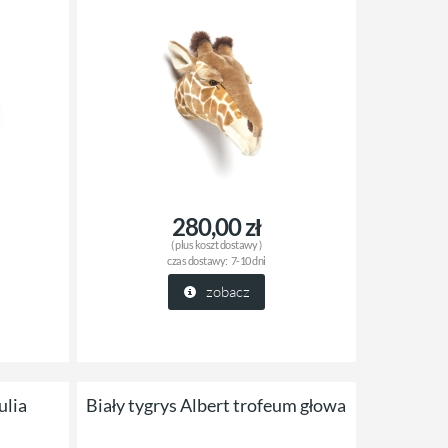
280,00 zł
( plus
koszt dostawy
)
czas dostawy:
7-10 dni
zobacz
ulia
Biały tygrys Albert trofeum głowa