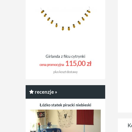
Girlanda z filcu cytrynki
115,00 zł
cena promocyjna
plus
koszt dostawy
recenzje »
Łóżko statek piracki niebieski
K