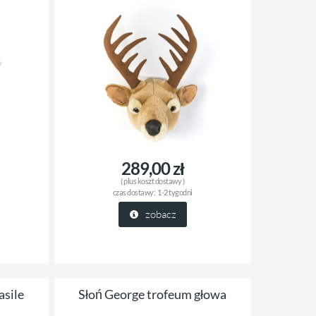
289,00 zł
( plus
koszt dostawy
)
czas dostawy:
1-2 tygodni
zobacz
asile
Słoń George trofeum głowa
żowa Twins