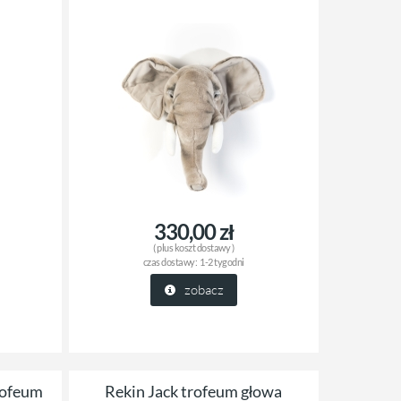
Little Dutch mata edukacyjna Sailors
Boho rattanowe lustro Mees z
Bay
330,00 zł
( plus
koszt dostawy
)
czas dostawy:
1-2 tygodni
zobacz
rofeum
Rekin Jack trofeum głowa