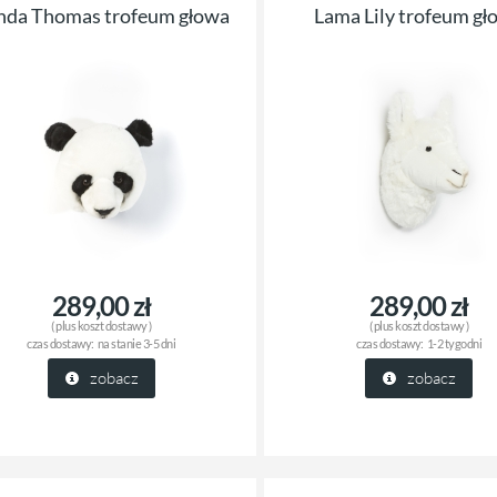
nda Thomas trofeum głowa
Lama Lily trofeum gł
289,00 zł
289,00 zł
( plus
koszt dostawy
)
( plus
koszt dostawy
)
czas dostawy:
na stanie 3-5 dni
czas dostawy:
1-2 tygodni
zobacz
zobacz