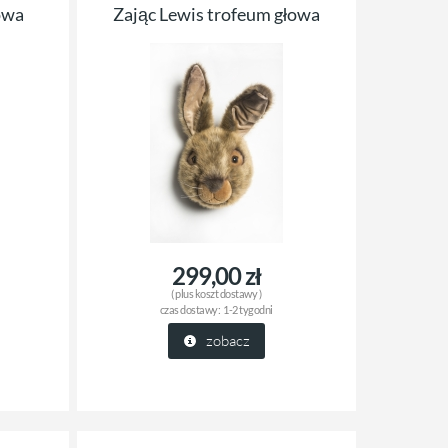
owa
Zając Lewis trofeum głowa
299,00 zł
( plus
koszt dostawy
)
czas dostawy:
1-2 tygodni
zobacz