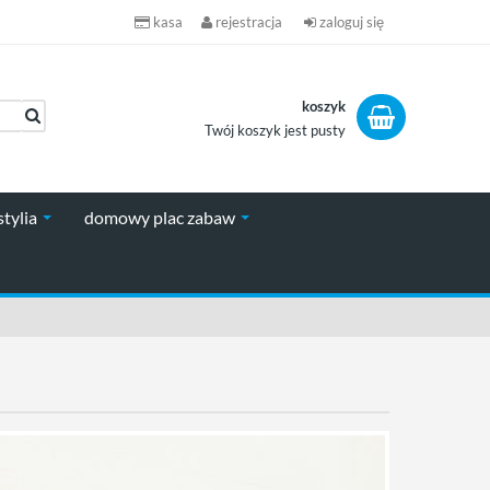
kasa
rejestracja
zaloguj się
koszyk
Twój koszyk jest pusty
koszyk
stylia
domowy plac zabaw