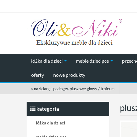
łóżka dla dzieci
meble dziecięce
przec
oferty
nowe produkty
»
na ścianę i podłogę
»
pluszowe głowy / trofeum
plus
kategoria
łóżka dla dzieci
meble dziecięce