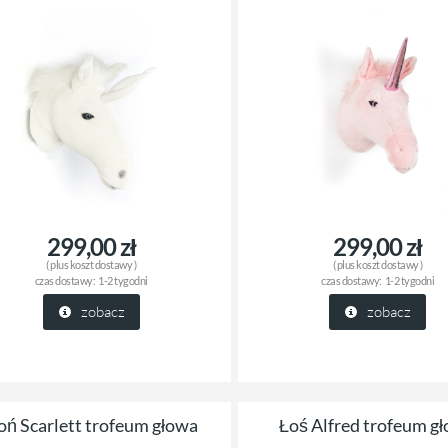
299,00 zł
299,00 zł
( plus
koszt dostawy
)
( plus
koszt dostawy
)
czas dostawy:
1-2 tygodni
czas dostawy:
1-2 tygodni
zobacz
zobacz
oń Scarlett trofeum głowa
Łoś Alfred trofeum g