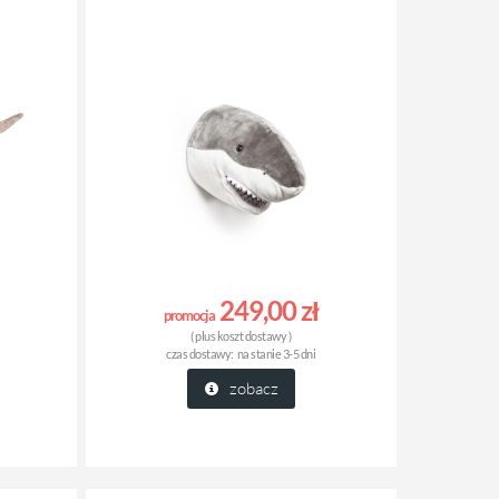
249,00 zł
promocja
( plus
koszt dostawy
)
czas dostawy:
na stanie 3-5 dni
zobacz