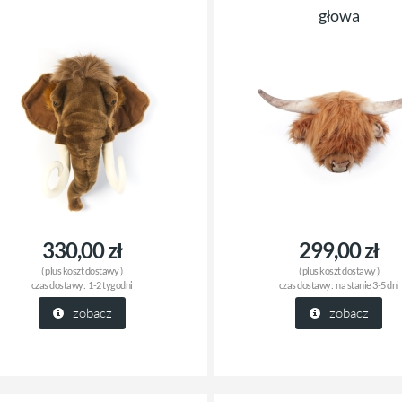
głowa
330,00 zł
299,00 zł
( plus
koszt dostawy
)
( plus
koszt dostawy
)
czas dostawy:
1-2 tygodni
czas dostawy:
na stanie 3-5 dni
zobacz
zobacz