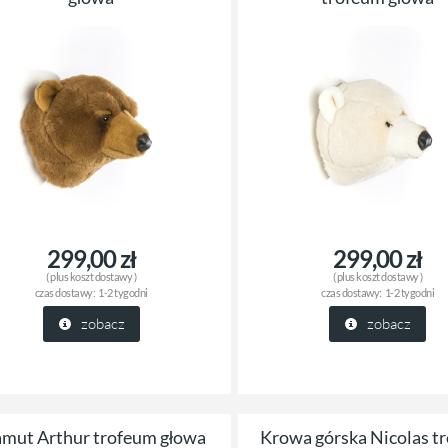
ana toaletka /
rattanowy okrągły stolik Mylla
ko
299,00 zł
299,00 zł
( plus
koszt dostawy
)
( plus
koszt dostawy
)
czas dostawy:
1-2 tygodni
czas dostawy:
1-2 tygodni
zobacz
zobacz
mut Arthur trofeum głowa
Krowa górska Nicolas t