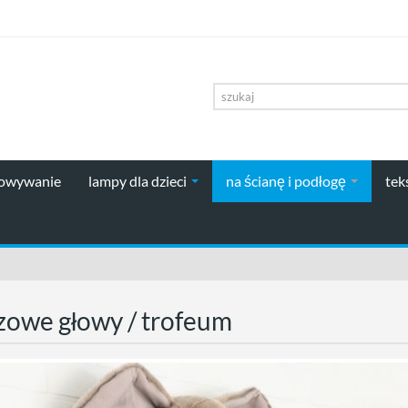
howywanie
lampy dla dzieci
na ścianę i podłogę
tek
zowe głowy / trofeum