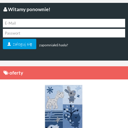
Witamy ponownie!
zaloguj się
zapomniałeś hasła?
oferty