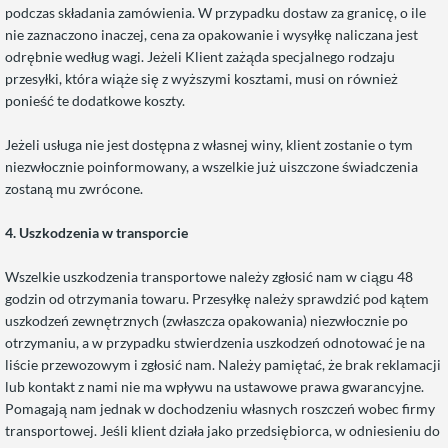
podczas składania zamówienia. W przypadku dostaw za granicę, o ile
nie zaznaczono inaczej, cena za opakowanie i wysyłkę naliczana jest
odrębnie według wagi. Jeżeli Klient zażąda specjalnego rodzaju
przesyłki, która wiąże się z wyższymi kosztami, musi on również
ponieść te dodatkowe koszty.
Jeżeli usługa nie jest dostępna z własnej winy, klient zostanie o tym
niezwłocznie poinformowany, a wszelkie już uiszczone świadczenia
zostaną mu zwrócone.
4.
Uszkodzenia w transporcie
Wszelkie uszkodzenia transportowe należy zgłosić nam w ciągu 48
godzin od otrzymania towaru. Przesyłkę należy sprawdzić pod kątem
uszkodzeń zewnętrznych (zwłaszcza opakowania) niezwłocznie po
otrzymaniu, a w przypadku stwierdzenia uszkodzeń odnotować je na
liście przewozowym i zgłosić nam. Należy pamiętać, że brak reklamacji
lub kontakt z nami nie ma wpływu na ustawowe prawa gwarancyjne.
Pomagają nam jednak w dochodzeniu własnych roszczeń wobec firmy
transportowej. Jeśli klient działa jako przedsiębiorca, w odniesieniu do