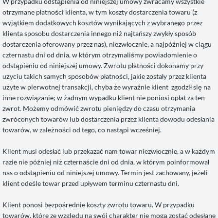
W przypadku odstąpienia od niniejszej umowy zwracamy wszystkie
otrzymane płatności klienta, w tym koszty dostarczenia towaru (z
wyjątkiem dodatkowych kosztów wynikających z wybranego przez
klienta sposobu dostarczenia innego niż najtańszy zwykły sposób
dostarczenia oferowany przez nas), niezwłocznie, a najpóźniej w ciągu
czternastu dni od dnia, w którym otrzymaliśmy powiadomienie o
odstąpieniu od niniejszej umowy. Zwrotu płatności dokonamy przy
użyciu takich samych sposobów płatności, jakie zostały przez klienta
użyte w pierwotnej transakcji, chyba że wyraźnie klient zgodził się na
inne rozwiązanie; w żadnym wypadku klient nie poniosi opłat za ten
zwrot. Możemy odmówić zwrotu pieniędzy do czasu otrzymania
zwróconych towarów lub dostarczenia przez klienta dowodu odesłania
towarów, w zależności od tego, co nastąpi wcześniej.
Klient musi odesłać lub przekazać nam towar niezwłocznie, a w każdym
razie nie później niż czternaście dni od dnia, w którym poinformował
nas o odstąpieniu od niniejszej umowy. Termin jest zachowany, jeżeli
klient odeśle towar przed upływem terminu czternastu dni.
Klient ponosi bezpośrednie koszty zwrotu towaru. W przypadku
towarów, które ze względu na swój charakter nie mogą zostać odesłane