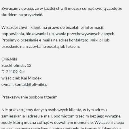
Zwracamy uwagę, że w każdej chwili możesz cofnąć swoją zgodę ze
skutkiem na przyszłość.
W każdej chwili klient ma prawo do bezpłatnej informacji,
poprawiania, blokowania i usuwania przechowywanych danych.
Prosimy o przesłanie e-maila na adres kontakt@oli/niki.pl lub
przesłanie nam zapytania pocztą lub faksem.
Oli&Niki
Stockholmstr. 12
D-24109 Kiel
właściciel: Kai Miodek
e-mail: kontakt@oli-niki.pl
Przekazywanie osobom trzecim
Nie przekazujemy danych osobowych klienta, w tym adresu
zamieszkania i adresu e-mail, podmiotom trzecim bez jego wyraźnej
zgody, którą można cofnąć w dowolnym momencie. Wyłączeni z tego
są nasi partnerzy serwisowi, którzy potrzebują transmisji danych w