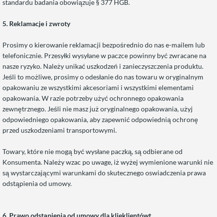
standardu badania obowiązuje § 377 HGB.
5. Reklamacje i zwroty
Prosimy o kierowanie reklamacji bezpośrednio do nas e-mailem lub
telefonicznie. Przesyłki wysyłane w paczce powinny być zwracane na
nasze ryzyko. Należy unikać uszkodzeń i zanieczyszczenia produktu.
Jeśli to możliwe, prosimy o odesłanie do nas towaru w oryginalnym
opakowaniu ze wszystkimi akcesoriami i wszystkimi elementami
opakowania. W razie potrzeby użyć ochronnego opakowania
zewnętrznego. Jeśli nie masz już oryginalnego opakowania, użyj
odpowiedniego opakowania, aby zapewnić odpowiednią ochronę
przed uszkodzeniami transportowymi.
Towary, które nie mogą być wysłane paczką, są odbierane od
Konsumenta. Należy wzac po uwage, iż wyżej wymienione warunki nie
są wystarczającymi warunkami do skutecznego oswiadczenia prawa
odstąpienia od umowy.
6.
Prawo odstąpienia od umowy dla klieklientówt