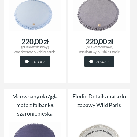
220,00 zł
220,00 zł
( plus
koszt dostawy
)
( plus
koszt dostawy
)
czas dostawy:
5-7 dni na stanie
czas dostawy:
5-7 dni na stanie
zobacz
zobacz
Meowbaby okrągła
Elodie Details mata do
mata z falbanką
zabawy Wild Paris
szaroniebieska