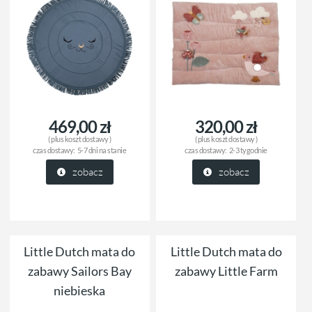
469,00 zł
320,00 zł
( plus
koszt dostawy
)
( plus
koszt dostawy
)
czas dostawy:
5-7 dni na stanie
czas dostawy:
2-3 tygodnie
zobacz
zobacz
Little Dutch mata do
Little Dutch mata do
zabawy Sailors Bay
zabawy Little Farm
niebieska