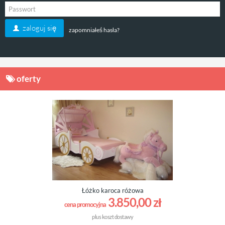
zaloguj się
zapomniałeś hasła?
oferty
Łóżko karoca różowa
3.850,00 zł
cena promocyjna
plus
koszt dostawy