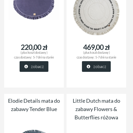
220,00 zł
469,00 zł
( plus
koszt dostawy
)
( plus
koszt dostawy
)
czas dostawy:
5-7 dni na stanie
czas dostawy:
5-7 dni na stanie
zobacz
zobacz
Elodie Details mata do
Little Dutch mata do
zabawy Tender Blue
zabawy Flowers &
Butterflies różowa