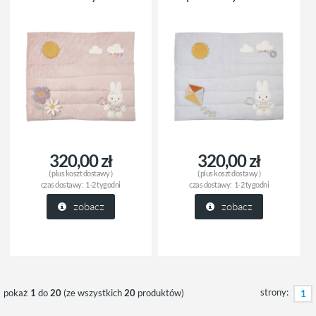
320,00 zł
320,00 zł
( plus
koszt dostawy
)
( plus
koszt dostawy
)
czas dostawy:
1-2 tygodni
czas dostawy:
1-2 tygodni
zobacz
zobacz
strony:
pokaż
1
do
20
(ze wszystkich
20
produktów)
1