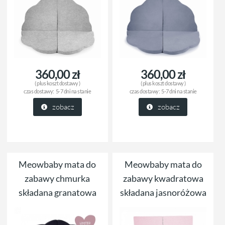
360,00 zł
360,00 zł
( plus
koszt dostawy
)
( plus
koszt dostawy
)
czas dostawy:
5-7 dni na stanie
czas dostawy:
5-7 dni na stanie
zobacz
zobacz
Meowbaby mata do
Meowbaby mata do
zabawy chmurka
zabawy kwadratowa
składana granatowa
składana jasnoróżowa