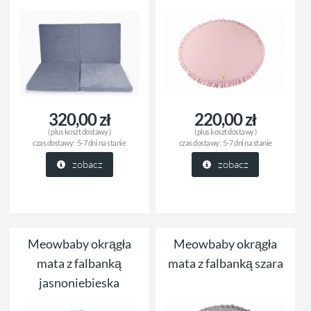
320,00 zł
220,00 zł
( plus
koszt dostawy
)
( plus
koszt dostawy
)
czas dostawy:
5-7 dni na stanie
czas dostawy:
5-7 dni na stanie
zobacz
zobacz
Meowbaby okrągła
Meowbaby okrągła
mata z falbanką
mata z falbanką szara
jasnoniebieska