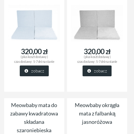
320,00 zł
320,00 zł
( plus
koszt dostawy
)
( plus
koszt dostawy
)
czas dostawy:
5-7 dni na stanie
czas dostawy:
5-7 dni na stanie
zobacz
zobacz
Meowbaby mata do
Meowbaby okrągła
zabawy kwadratowa
mata z falbanką
składana
jasnoróżowa
szaroniebieska