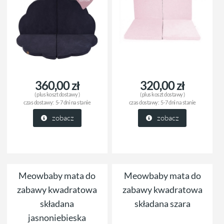
360,00 zł
320,00 zł
( plus
koszt dostawy
)
( plus
koszt dostawy
)
czas dostawy:
5-7 dni na stanie
czas dostawy:
5-7 dni na stanie
zobacz
zobacz
Meowbaby mata do
Meowbaby mata do
zabawy kwadratowa
zabawy kwadratowa
składana
składana szara
jasnoniebieska