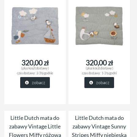
320,00 zł
320,00 zł
( plus
koszt dostawy
)
( plus
koszt dostawy
)
czas dostawy:
2-3 tygodnie
czas dostawy:
1-2 tygodni
zobacz
zobacz
Little Dutch mata do
Little Dutch mata do
zabawy Vintage Little
zabawy Vintage Sunny
Flowers Miffy różowa
Stripes Miffy niebieska