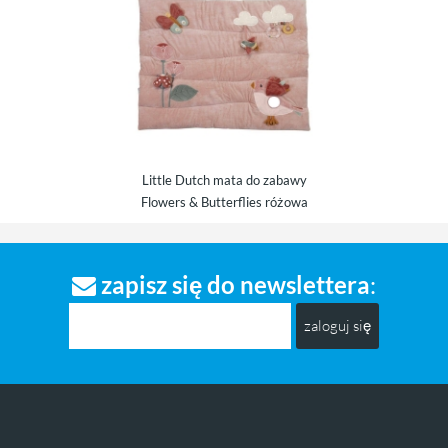
mata do zabawy
ana szaroniebieska
Little Dutch mata do zabawy
Flowers & Butterflies różowa
zapisz się do newslettera
:
zaloguj się