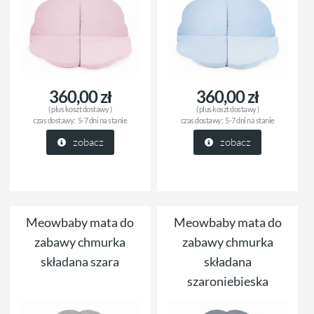
360,00 zł
360,00 zł
( plus
koszt dostawy
)
( plus
koszt dostawy
)
czas dostawy:
5-7 dni na stanie
czas dostawy:
5-7 dni na stanie
zobacz
zobacz
Meowbaby mata do
Meowbaby mata do
zabawy chmurka
zabawy chmurka
składana szara
składana
szaroniebieska