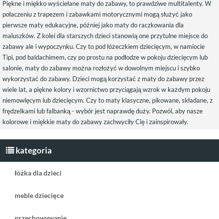
Piękne i miękko wyściełane maty do zabawy, to prawdziwe multitalenty. W
połaczeniu z trapezem i zabawkami motorycznymi mogą służyć jako
pierwsze maty edukacyjne, później jako maty do raczkowania dla
maluszków. Z kolei dla starszych dzieci stanowią one przytulne miejsce do
zabawy ale i wypoczynku. Czy to pod łóżeczkiem dziecięcym, w namiocie
Tipi, pod baldachimem, czy po prostu na podłodze w pokoju dziecięcym lub
salonie, maty do zabawy można rozłożyć w dowolnym miejscu i szybko
wykorzystać do zabawy. Dzieci mogą korzystać z maty do zabawy przez
wiele lat, a piękne kolory i wzornictwo przyciągają wzrok w każdym pokoju
niemowlęcym lub dziecięcym. Czy to maty klasyczne, pikowane, składane, z
frędzelkami lub falbanką - wybór jest naprawdę duży. Pozwól, aby nasze
kolorowe i miękkie maty do zabawy zachwyciły Cię i zainspirowały.
kategoria
łóżka dla dzieci
meble dziecięce
przechowywanie