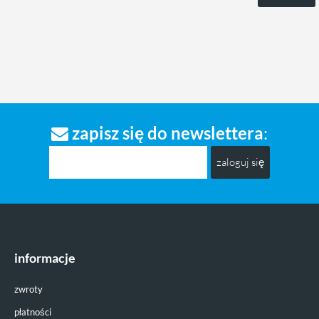
zapisz się do newslettera
:
zaloguj się
informacje
zwroty
płatności