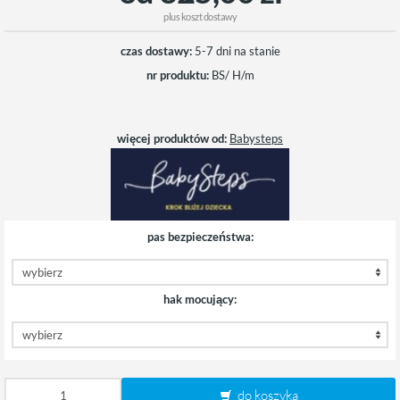
plus
koszt dostawy
czas dostawy:
5-7 dni na stanie
nr produktu:
BS/ H/m
więcej produktów od:
Babysteps
pas bezpieczeństwa:
hak mocujący:
do koszyka