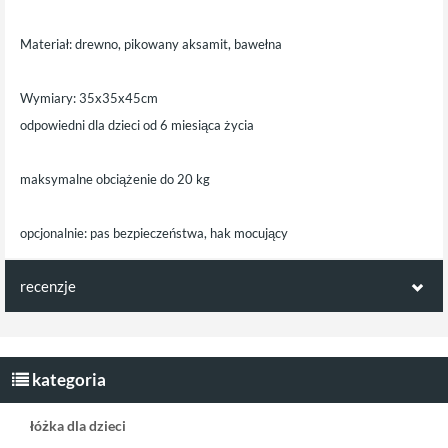
Materiał: drewno, pikowany aksamit, bawełna
Wymiary: 35x35x45cm
odpowiedni dla dzieci od 6 miesiąca życia
maksymalne obciążenie do 20 kg
opcjonalnie: pas bezpieczeństwa, hak mocujący
recenzje
Opinie klientów:
Napisz pierwszą recenzję jako klient!
kategoria
łóżka dla dzieci