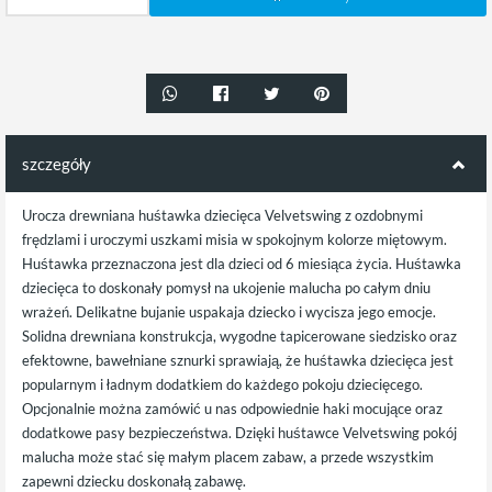
szczegóły
Urocza drewniana huśtawka dziecięca Velvetswing z ozdobnymi
frędzlami i uroczymi uszkami misia w spokojnym kolorze miętowym.
Huśtawka przeznaczona jest dla dzieci od 6 miesiąca życia. Huśtawka
dziecięca to doskonały pomysł na ukojenie malucha po całym dniu
wrażeń. Delikatne bujanie uspakaja dziecko i wycisza jego emocje.
Solidna drewniana konstrukcja, wygodne tapicerowane siedzisko oraz
efektowne, bawełniane sznurki sprawiają, że huśtawka dziecięca jest
popularnym i ładnym dodatkiem do każdego pokoju dziecięcego.
Opcjonalnie można zamówić u nas odpowiednie haki mocujące oraz
dodatkowe pasy bezpieczeństwa. Dzięki huśtawce Velvetswing pokój
malucha może stać się małym placem zabaw, a przede wszystkim
zapewni dziecku doskonałą zabawę.