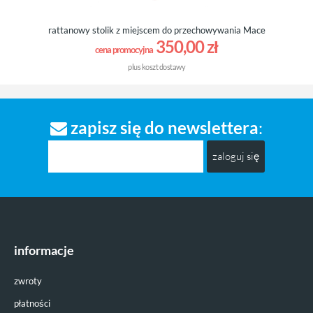
rattanowy stolik z miejscem do przechowywania Mace
350,00 zł
cena promocyjna
plus
koszt dostawy
zapisz się do newslettera
:
zaloguj się
informacje
zwroty
płatności