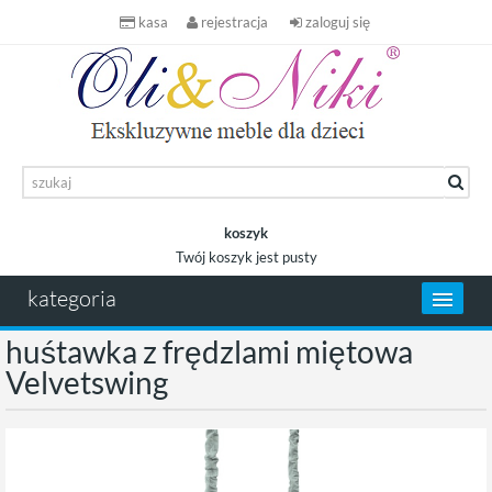
kasa
rejestracja
zaloguj się
koszyk
Twój koszyk jest pusty
koszyk
kategoria
huśtawka z frędzlami miętowa
Velvetswing