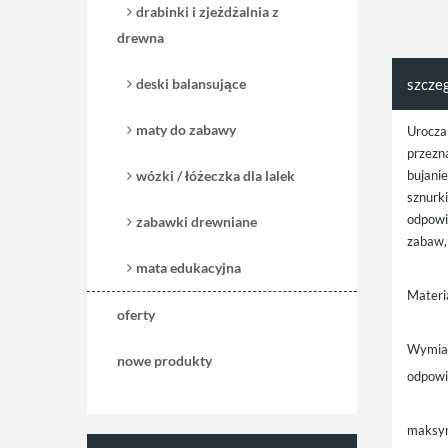
drabinki i zjeżdżalnia z
drewna
deski balansujące
szcze
maty do zabawy
Urocza
przezn
wózki / łóżeczka dla lalek
bujani
sznurk
odpowi
zabawki drewniane
zabaw,
mata edukacyjna
Materi
oferty
Wymia
nowe produkty
odpowie
maksym