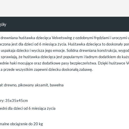
góły
 drewniana huśtawka dziecięca Velvetswing z ozdobnymi frędzlami i uroczym
aczona jest dla dzieci od 6 miesiąca życia. Huśtawka dziecięca to doskonały p
e uspakaja dziecko i wycisza jego emocje. Solidna drewniana konstrukcja, wyg
i sprawiają, że huśtawka dziecięca jest popularnym i ładnym dodatkiem do ka
ednie haki mocujące oraz dodatkowe pasy bezpieczeństwa. Dzięki huśtawce V
 a przede wszystkim zapewni dziecku doskonałą zabawę.
ał: drewno, pikowany aksamit, bawełna
ry: 35x35x45cm
dni dla dzieci od 6 miesiąca życia
alne obciążenie do 20 kg