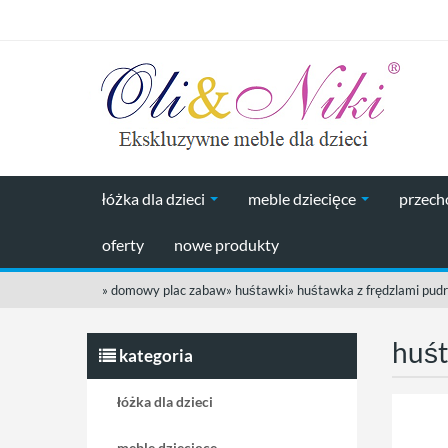
łóżka dla dzieci
meble dziecięce
przec
oferty
nowe produkty
»
domowy plac zabaw
»
huśtawki
»
huśtawka z frędzlami pud
huśt
kategoria
łóżka dla dzieci
meble dziecięce