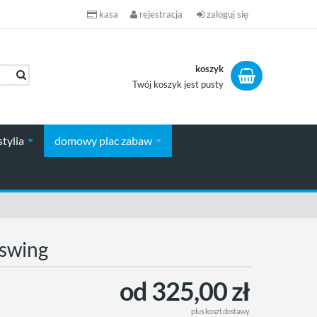
kasa
rejestracja
zaloguj się
koszyk
Twój koszyk jest pusty
koszyk
stylia
domowy plac zabaw
tswing
od 325,00 zł
plus
koszt dostawy