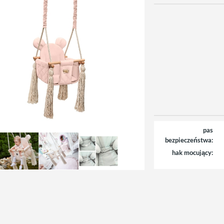
pas
bezpieczeństwa:
hak mocujący: