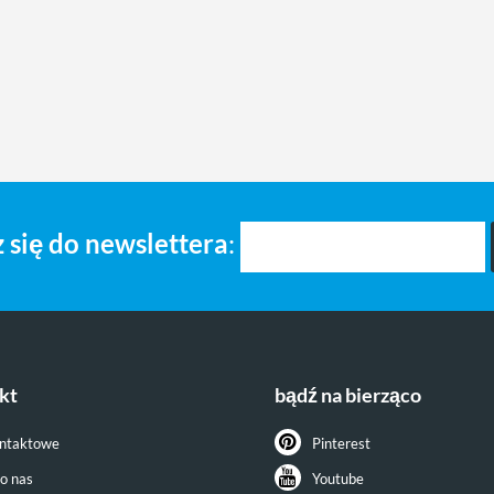
 się do newslettera
:
kt
bądź na bierząco
ontaktowe
Pinterest
do nas
Youtube