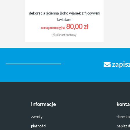
dekoracja ścienna Boho wianek z filcowymi
kwiatami
80,00 zł
cena promocyjna
plus
koszt dostawy
zapisz
informacje
konta
zwroty
dane k
płatności
napisz 