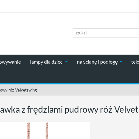
howywanie
lampy dla dzieci
na ścianę i podłogę
tek
rowy róż Velvetswing
awka z frędzlami pudrowy róż Velve