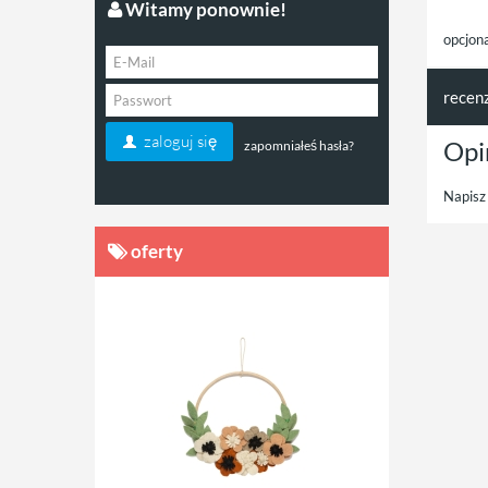
Witamy ponownie!
opcjon
recen
zaloguj się
Opi
zapomniałeś hasła?
Napisz 
oferty