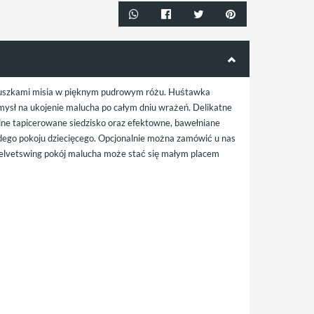
i uszkami misia w pięknym pudrowym różu. Huśtawka
omysł na ukojenie malucha po całym dniu wrażeń. Delikatne
odne tapicerowane siedzisko oraz efektowne, bawełniane
żdego pokoju dziecięcego. Opcjonalnie można zamówić u nas
elvetswing pokój malucha może stać się małym placem