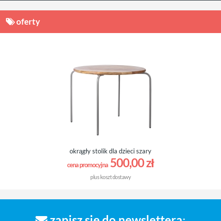
oferty
okrągły stolik dla dzieci szary
500,00 zł
cena promocyjna
plus
koszt dostawy
zapisz się do newslettera
: