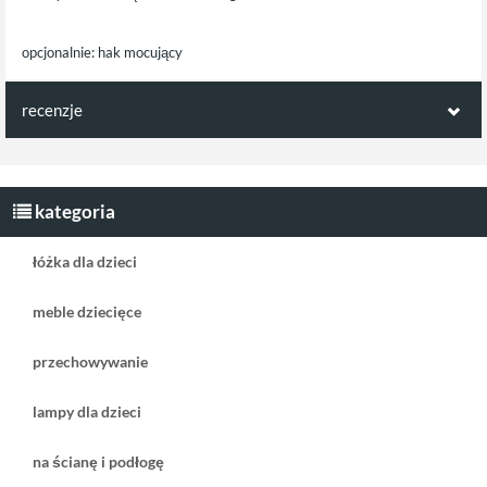
opcjonalnie: hak mocujący
recenzje
Opinie klientów:
Napisz pierwszą recenzję jako klient!
kategoria
łóżka dla dzieci
meble dziecięce
przechowywanie
lampy dla dzieci
na ścianę i podłogę