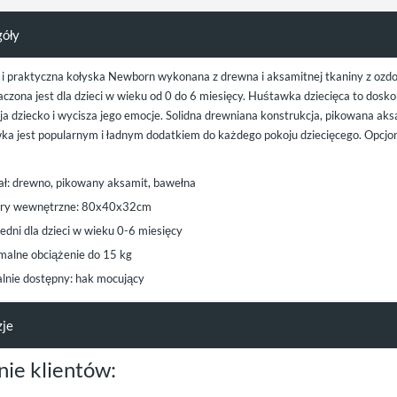
góły
 i praktyczna kołyska Newborn wykonana z drewna i aksamitnej tkaniny z oz
czona jest dla dzieci w wieku od 0 do 6 miesięcy. Huśtawka dziecięca to dosk
a dziecko i wycisza jego emocje. Solidna drewniana konstrukcja, pikowana aksa
ka jest popularnym i ładnym dodatkiem do każdego pokoju dziecięcego. Opcjo
ał: drewno, pikowany aksamit, bawełna
ry wewnętrzne: 80x40x32cm
edni dla dzieci w wieku 0-6 miesięcy
alne obciążenie do 15 kg
alnie dostępny: hak mocujący
zje
nie klientów: