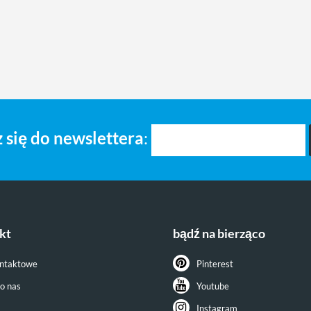
 się do newslettera
:
kt
bądź na bierząco
ontaktowe
Pinterest
do nas
Youtube
Instagram