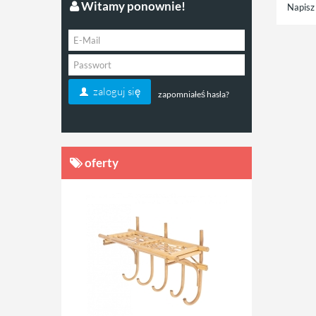
Witamy ponownie!
Napisz 
zaloguj się
zapomniałeś hasła?
oferty