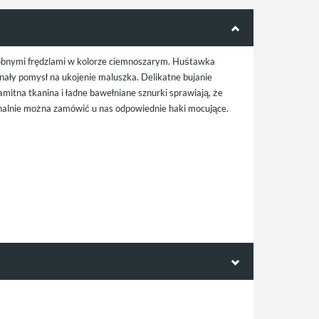
dobnymi frędzlami w kolorze ciemnoszarym. Huśtawka
onały pomysł na ukojenie maluszka. Delikatne bujanie
mitna tkanina i ładne bawełniane sznurki sprawiają, że
nalnie można zamówić u nas odpowiednie haki mocujące.