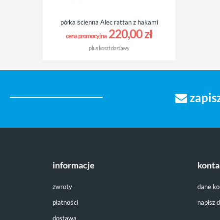
półka ścienna Alec rattan z hakami
220,00 zł
cena promocyjna
plus
koszt dostawy
zapisz
informacje
konta
zwroty
dane k
płatności
napisz 
dostawa