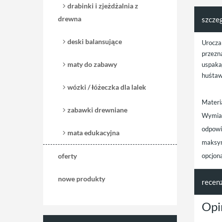
drabinki i zjeżdżalnia z
drewna
szcze
deski balansujące
Urocza
przezna
maty do zabawy
uspakaj
huśtaw
wózki / łóżeczka dla lalek
Materi
zabawki drewniane
Wymia
odpowi
mata edukacyjna
maksym
oferty
opcjon
nowe produkty
recen
Opi