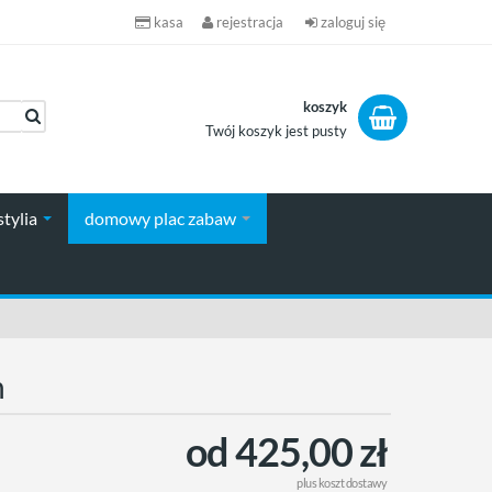
kasa
rejestracja
zaloguj się
koszyk
Twój koszyk jest pusty
koszyk
stylia
domowy plac zabaw
n
od 425,00 zł
plus
koszt dostawy