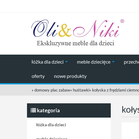
łóżka dla dzieci
meble dziecięce
przec
oferty
nowe produkty
»
domowy plac zabaw
»
huśtawki
»
kołyska z frędzlami ciem
koły
kategoria
łóżka dla dzieci
meble dziecięce