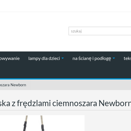
howywanie
lampy dla dzieci
na ścianę i podłogę
tek
noszara Newborn
ska z frędzlami ciemnoszara Newbor