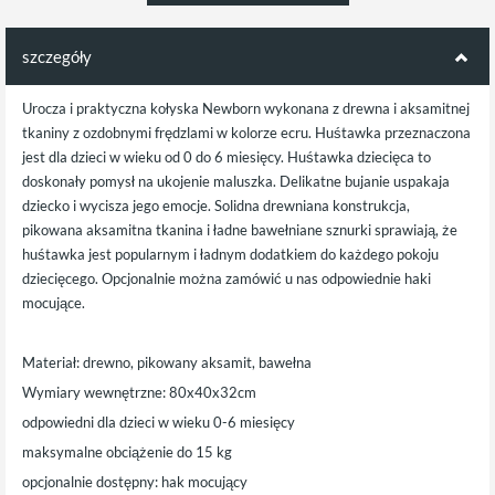
szczegóły
Urocza i praktyczna kołyska Newborn wykonana z drewna i aksamitnej
tkaniny z ozdobnymi frędzlami w kolorze ecru. Huśtawka przeznaczona
jest dla dzieci w wieku od 0 do 6 miesięcy. Huśtawka dziecięca to
doskonały pomysł na ukojenie maluszka. Delikatne bujanie uspakaja
dziecko i wycisza jego emocje. Solidna drewniana konstrukcja,
pikowana aksamitna tkanina i ładne bawełniane sznurki sprawiają, że
huśtawka jest popularnym i ładnym dodatkiem do każdego pokoju
dziecięcego. Opcjonalnie można zamówić u nas odpowiednie haki
mocujące.
Materiał: drewno, pikowany aksamit, bawełna
Wymiary wewnętrzne: 80x40x32cm
odpowiedni dla dzieci w wieku 0-6 miesięcy
maksymalne obciążenie do 15 kg
opcjonalnie dostępny: hak mocujący