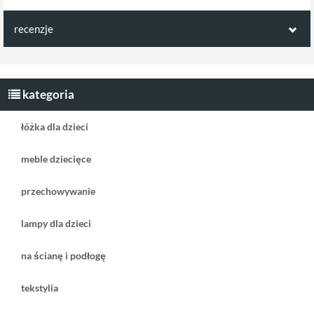
recenzje
Opinie klientów:
Napisz pierwszą recenzję jako klient!
kategoria
łóżka dla dzieci
meble dziecięce
przechowywanie
lampy dla dzieci
na ścianę i podłogę
tekstylia