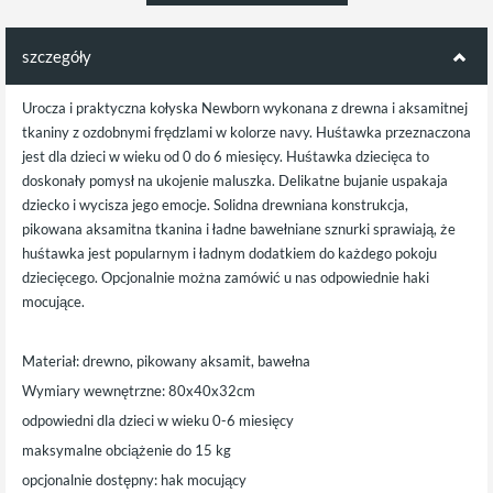
szczegóły
Urocza i praktyczna kołyska Newborn wykonana z drewna i aksamitnej
tkaniny z ozdobnymi frędzlami w kolorze navy. Huśtawka przeznaczona
jest dla dzieci w wieku od 0 do 6 miesięcy. Huśtawka dziecięca to
doskonały pomysł na ukojenie maluszka. Delikatne bujanie uspakaja
dziecko i wycisza jego emocje. Solidna drewniana konstrukcja,
pikowana aksamitna tkanina i ładne bawełniane sznurki sprawiają, że
huśtawka jest popularnym i ładnym dodatkiem do każdego pokoju
dziecięcego. Opcjonalnie można zamówić u nas odpowiednie haki
mocujące.
Materiał: drewno, pikowany aksamit, bawełna
Wymiary wewnętrzne: 80x40x32cm
odpowiedni dla dzieci w wieku 0-6 miesięcy
maksymalne obciążenie do 15 kg
opcjonalnie dostępny: hak mocujący