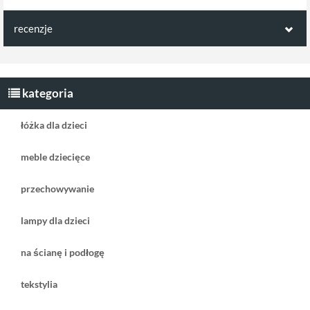
recenzje
Opinie klientów:
Napisz pierwszą recenzję jako klient!
kategoria
łóżka dla dzieci
meble dziecięce
przechowywanie
lampy dla dzieci
na ścianę i podłogę
tekstylia