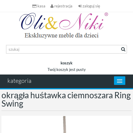
kasa
rejestracja
zaloguj się
koszyk
Twój koszyk jest pusty
koszyk
kategoria
okrągła huśtawka ciemnoszara Ring
Swing