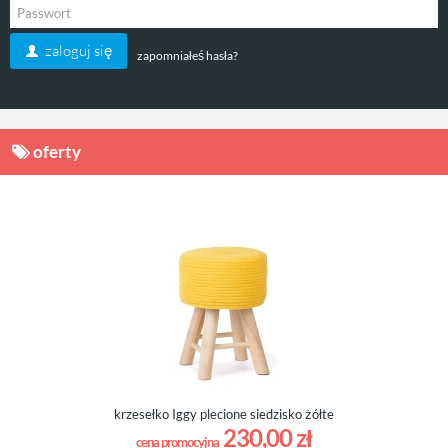
zaloguj się
zapomniałeś hasła?
oferty
krzesełko Iggy plecione siedzisko żółte
230,00 zł
cena promocyjna