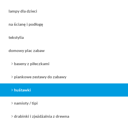
lampy dla dzieci
na ścianę i podłogę
tekstylia
domowy plac zabaw
baseny z piłeczkami
piankowe zestawy do zabawy
huśtawki
namioty / tipi
drabinki i zjeżdżalnia z drewna