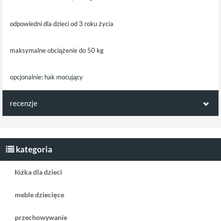
odpowiedni dla dzieci od 3 roku życia
maksymalne obciążenie do 50 kg
opcjonalnie: hak mocujący
recenzje
Opinie klientów:
Napisz pierwszą recenzję jako klient!
kategoria
łóżka dla dzieci
meble dziecięce
przechowywanie