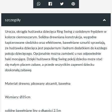
szczegóły
Urocza, okrągła huśtawka dziecięca Ring Swing z ozdobnym frędzlem w
kolorze ciemnoszarym. Solidna drewniana konstrukcja, wygodne
tapicerowane siedzisko oraz efektowne, bawełniane sznurki sprawiają,
że huśtawka dziecięca jest popularnym i ładnym dodatkiem do każdego
pokoju dziecięcego. Opcjonalnie można zamówić u nas odpowiednie
haki mocujące. Dzięki huśtawce Ring Swing pokój dziecka może stać
się małym placem zabaw, a przede wszystkim zapewni dziecku
doskonałą zabawę.
Materiał: drewno, pikowany aksamit, bawełna
Wymiary:
Ø
35cm
solidne bawełniane liny o długości 2,5m