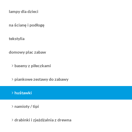
lampy dla dzieci
na ścianę i podłogę
tekstylia
domowy plac zabaw
baseny z piłeczkami
piankowe zestawy do zabawy
huśtawki
namioty / tipi
drabinki i zjeżdżalnia z drewna