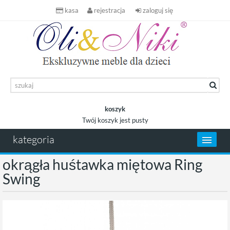
kasa
rejestracja
zaloguj się
koszyk
Twój koszyk jest pusty
koszyk
kategoria
okrągła huśtawka miętowa Ring
Swing