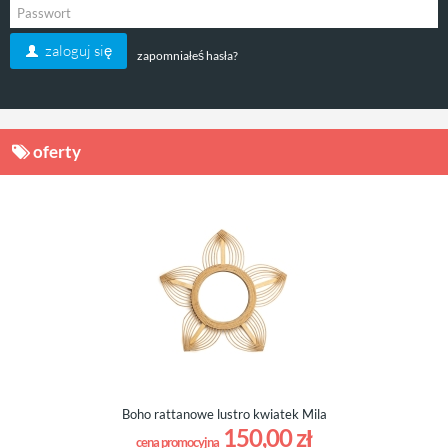
zaloguj się
zapomniałeś hasła?
oferty
Boho rattanowe lustro kwiatek Mila
150,00 zł
cena promocyjna