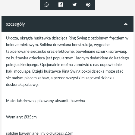
szczegóły
Urocza, okrągła huśtawka dziecięca Ring Swing z ozdobnym frędzlem w
kolorze miętowym. Solidna drewniana konstrukcja, wygodne
tapicerowane siedzisko oraz efektowne, bawełniane sznurki sprawiają,
że huśtawka dziecięca jest popularnym i ładnym dodatkiem do każdego
pokoju dziecięcego. Opcjonalnie można zamówić u nas odpowiednie
haki mocujące. Dzięki huśtawce Ring Swing pokój dziecka może stać
się małym placem zabaw, a przede wszystkim zapewni dziecku
doskonałą zabawę.
Materiał: drewno, pikowany aksamit, bawełna
Wymiary:
Ø
35cm
solidne bawełniane liny o długości 2,5m