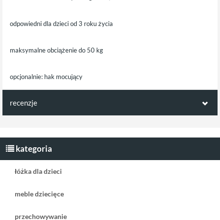
odpowiedni dla dzieci od 3 roku życia
maksymalne obciążenie do 50 kg
opcjonalnie: hak mocujący
recenzje
Opinie klientów:
Napisz pierwszą recenzję jako klient!
kategoria
łóżka dla dzieci
meble dziecięce
przechowywanie