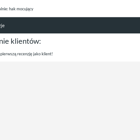
alnie: hak mocujący
zje
nie klientów:
pierwszą recenzję jako klient!