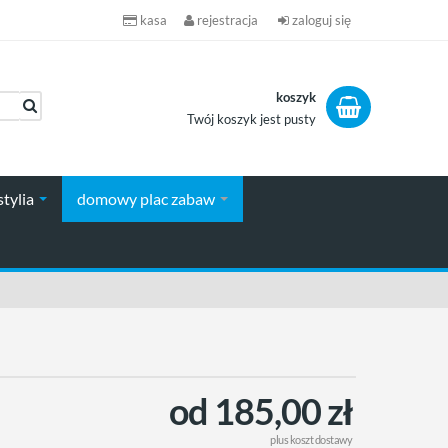
kasa
rejestracja
zaloguj się
koszyk
Twój koszyk jest pusty
koszyk
stylia
domowy plac zabaw
od 185,00 zł
plus
koszt dostawy