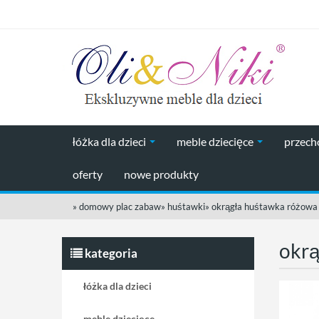
łóżka dla dzieci
meble dziecięce
przec
oferty
nowe produkty
»
domowy plac zabaw
»
huśtawki
»
okrągła huśtawka różowa
okrą
kategoria
łóżka dla dzieci
meble dziecięce