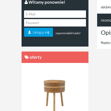
Witamy ponownie!
opcjon
recen
Opi
zaloguj się
zapomniałeś hasła?
Napisz 
oferty