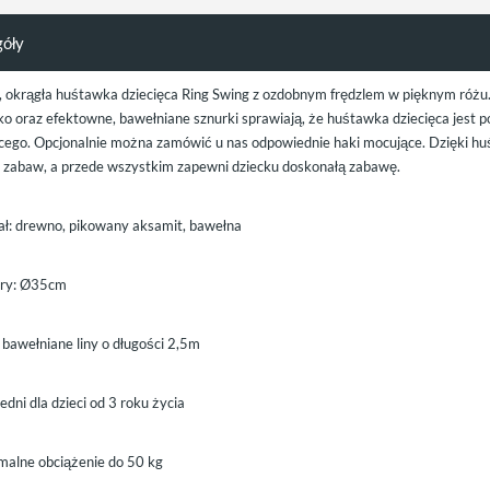
góły
, okrągła huśtawka dziecięca Ring Swing z ozdobnym frędzlem w pięknym różu
sko oraz efektowne, bawełniane sznurki sprawiają, że huśtawka dziecięca jest
ęcego. Opcjonalnie można zamówić u nas odpowiednie haki mocujące. Dzięki h
 zabaw, a przede wszystkim zapewni dziecku doskonałą zabawę.
ał: drewno, pikowany aksamit, bawełna
ry:
Ø
35cm
 bawełniane liny o długości 2,5m
dni dla dzieci od 3 roku życia
alne obciążenie do 50 kg