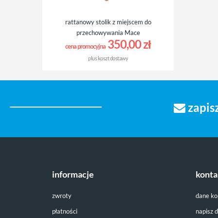
rattanowy stolik z miejscem do
przechowywania Mace
350,00 zł
cena promocyjna
plus
koszt dostawy
zapisz
informacje
konta
zwroty
dane k
płatności
napisz 