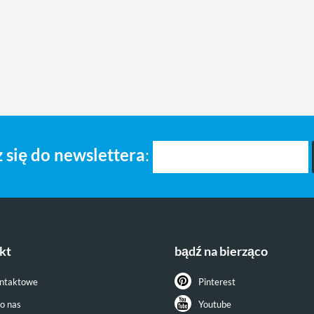
 się do newslettera
:
kt
bądź na bierząco
ontaktowe
Pinterest
do nas
Youtube