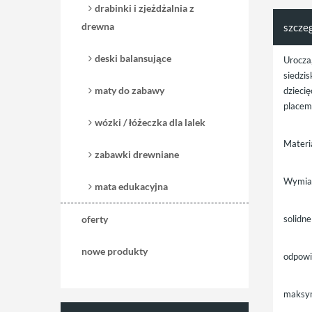
drabinki i zjeżdżalnia z
drewna
szcze
deski balansujące
Urocza
siedzi
maty do zabawy
dzieci
placem
wózki / łóżeczka dla lalek
Materi
zabawki drewniane
Wymia
mata edukacyjna
oferty
solidne
nowe produkty
odpowie
maksym