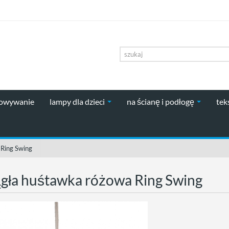
howywanie
lampy dla dzieci
na ścianę i podłogę
tek
 Ring Swing
gła huśtawka różowa Ring Swing