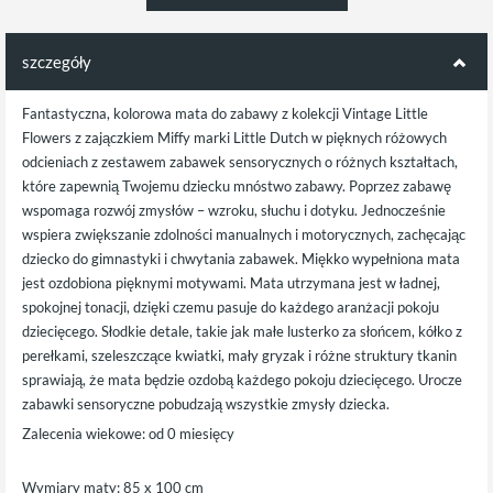
szczegóły
Fantastyczna, kolorowa mata do zabawy z kolekcji Vintage Little
Flowers z zajączkiem Miffy marki Little Dutch w pięknych różowych
odcieniach z zestawem zabawek sensorycznych o różnych kształtach,
które zapewnią Twojemu dziecku mnóstwo zabawy. Poprzez zabawę
wspomaga rozwój zmysłów – wzroku, słuchu i dotyku. Jednocześnie
wspiera zwiększanie zdolności manualnych i motorycznych, zachęcając
dziecko do gimnastyki i chwytania zabawek. Miękko wypełniona mata
jest ozdobiona pięknymi motywami. Mata utrzymana jest w ładnej,
spokojnej tonacji, dzięki czemu pasuje do każdego aranżacji pokoju
dziecięcego. Słodkie detale, takie jak małe lusterko za słońcem, kółko z
perełkami, szeleszczące kwiatki, mały gryzak i różne struktury tkanin
sprawiają, że mata będzie ozdobą każdego pokoju dziecięcego. Urocze
zabawki sensoryczne pobudzają wszystkie zmysły dziecka.
Zalecenia wiekowe: od 0 miesięcy
Wymiary maty: 85 x 100 cm