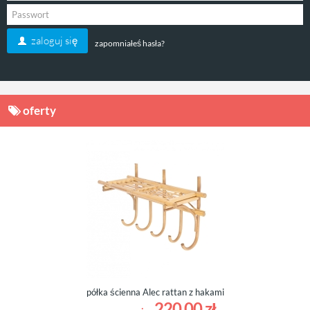
zaloguj się
zapomniałeś hasła?
oferty
półka ścienna Alec rattan z hakami
220,00 zł