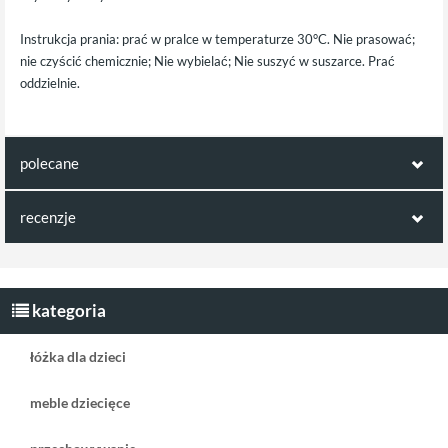
Instrukcja prania: prać w pralce w temperaturze 30°C. Nie prasować;
nie czyścić chemicznie; Nie wybielać; Nie suszyć w suszarce. Prać
oddzielnie.
polecane
ten produkt jest np. kompatybilny z:
recenzje
Opinie klientów:
Little Dutch mata
edukacyjna zajączek
Napisz pierwszą recenzję jako klient!
kategoria
Miffy Pink Rib
różowa
łóżka dla dzieci
meble dziecięce