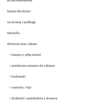
przechowywanie
lampy dla dzieci
na ścianę i podłogę
369,00 zł
tekstylia
( plus
koszt dostawy
)
czas dostawy:
2-3 tygodnie
zobacz
domowy plac zabaw
baseny z piłeczkami
piankowe zestawy do zabawy
huśtawki
namioty / tipi
drabinki i zjeżdżalnia z drewna