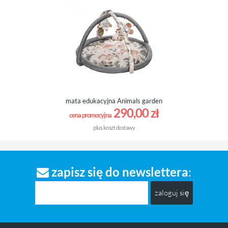
mata edukacyjna Animals garden
290,00 zł
cena promocyjna
plus
koszt dostawy
zapisz się do newslettera
:
zaloguj się