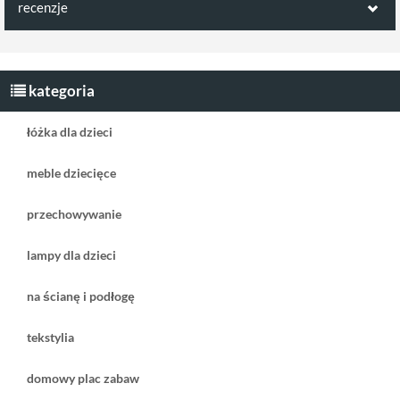
recenzje
Opinie klientów:
Napisz pierwszą recenzję jako klient!
kategoria
łóżka dla dzieci
meble dziecięce
przechowywanie
lampy dla dzieci
na ścianę i podłogę
tekstylia
domowy plac zabaw