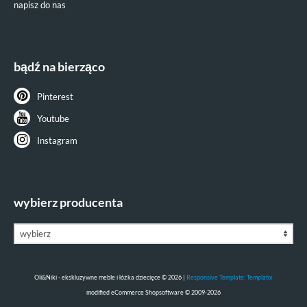
napisz do nas
bądź na bierząco
Pinterest
Youtube
Instagram
wybierz producenta
Oli&Niki - ekskluzywne meble i łóżka dziecięce © 2026 |
Responsive Template: Templatix
mod
ified eCommerce Shopsoftware © 2009-2026