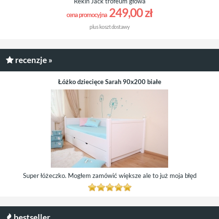
Rekin Jack trofeum głowa
249,00 zł
cena promocyjna
plus
koszt dostawy
recenzje »
Łóżko dziecięce Sarah 90x200 białe
Super łóżeczko. Mogłem zamówić większe ale to już moja błęd
bestseller