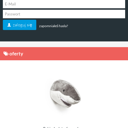
zaloguj się
zapomniałeś hasła?
oferty