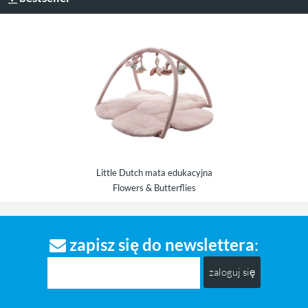
Little Dutch mata edukacyjna
poduszka łabędź
Lit
Flowers & Butterflies
zapisz się do newslettera
:
zaloguj się