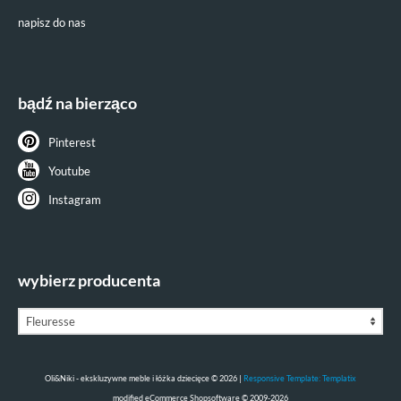
napisz do nas
bądź na bierząco
Pinterest
Youtube
Instagram
wybierz producenta
Oli&Niki - ekskluzywne meble i łóżka dziecięce © 2026 |
Responsive Template: Templatix
mod
ified eCommerce Shopsoftware © 2009-2026