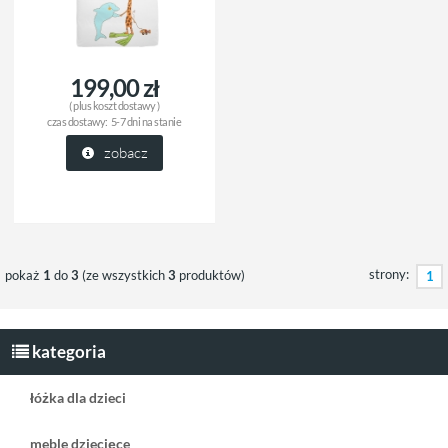
199,00 zł
( plus
koszt dostawy
)
czas dostawy:
5-7 dni na stanie
zobacz
strony:
pokaż
1
do
3
(ze wszystkich
3
produktów)
1
kategoria
łóżka dla dzieci
meble dziecięce