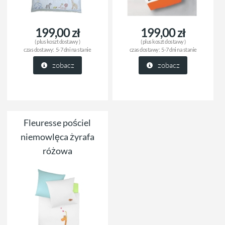
199,00 zł
199,00 zł
( plus
koszt dostawy
)
( plus
koszt dostawy
)
czas dostawy:
5-7 dni na stanie
czas dostawy:
5-7 dni na stanie
zobacz
zobacz
Fleuresse pościel
niemowlęca żyrafa
różowa