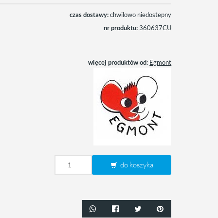
czas dostawy:
chwilowo niedostepny
nr produktu:
360637CU
więcej produktów od:
Egmont
do koszyka