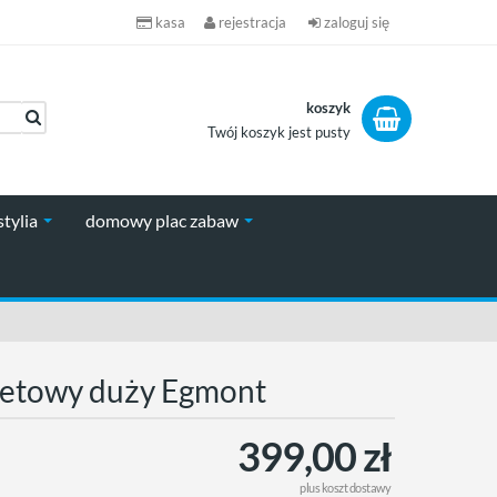
kasa
rejestracja
zaloguj się
koszyk
Twój koszyk jest pusty
koszyk
stylia
domowy plac zabaw
letowy duży Egmont
399,00 zł
plus
koszt dostawy