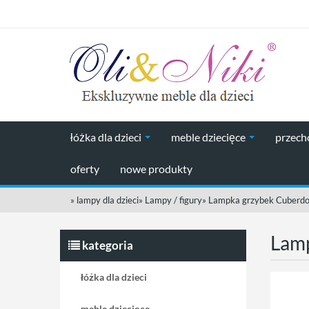
łóżka dla dzieci
meble dziecięce
przec
oferty
nowe produkty
»
lampy dla dzieci
»
Lampy / figury
»
Lampka grzybek Cuberdo
Lamp
kategoria
łóżka dla dzieci
meble dziecięce