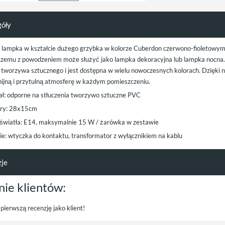
góły
a lampka w kształcie dużego grzybka w kolorze Cuberdon czerwono-fioletowym m
 czemu z powodzeniem może służyć jako lampka dekoracyjna lub lampka nocn
i tworzywa sztucznego i jest dostępna w wielu nowoczesnych kolorach. Dzięki 
ijną i przytulną atmosferę w każdym pomieszczeniu.
ał: odporne na stłuczenia tworzywo sztuczne PVC
ry: 28x15cm
 światła: E14, maksymalnie 15 W / żarówka w zestawie
nie: wtyczka do kontaktu, transformator z wyłącznikiem na kablu
zje
nie klientów:
pierwszą recenzję jako klient!