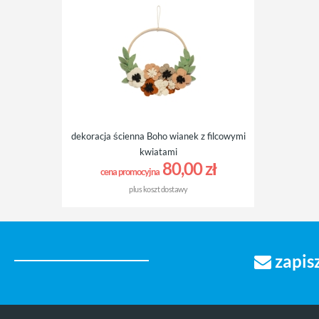
dekoracja ścienna Boho wianek z filcowymi
kwiatami
80,00 zł
cena promocyjna
plus
koszt dostawy
zapisz