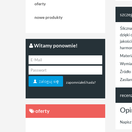
oferty
szcze
nowe produkty
Śliczn
dzięki
jakośc
Witamy ponownie!
harmon
Materi
Wymia
Źródło
Zasila
zaloguj się
zapomniałeś hasła?
recen
Opi
oferty
Napisz 