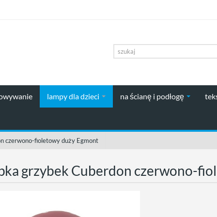
howywanie
lampy dla dzieci
na ścianę i podłogę
tek
n czerwono-fioletowy duży Egmont
ka grzybek Cuberdon czerwono-fio