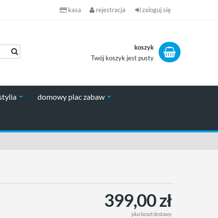
kasa
rejestracja
zaloguj się
koszyk
Twój koszyk jest pusty
koszyk
stylia
domowy plac zabaw
399,00 zł
plus
koszt dostawy