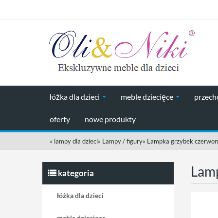
łóżka dla dzieci
meble dziecięce
przec
oferty
nowe produkty
»
lampy dla dzieci
»
Lampy / figury
»
Lampka grzybek czerwon
Lamp
kategoria
łóżka dla dzieci
meble dziecięce