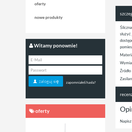
oferty
szcze
nowe produkty
Śliczn
służyć
dostęp
Witamy ponownie!
pomies
Materi
Wymia
Źródło
Zasila
zaloguj się
zapomniałeś hasła?
recen
Opi
oferty
Napisz 