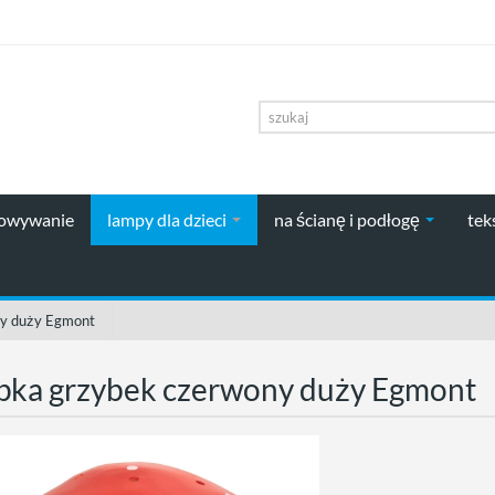
howywanie
lampy dla dzieci
na ścianę i podłogę
tek
y duży Egmont
ka grzybek czerwony duży Egmont