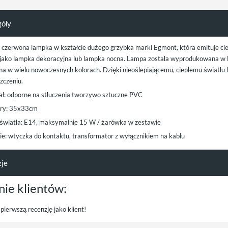
góły
a czerwona lampka w kształcie dużego grzybka marki Egmont, która emituje ci
 jako lampka dekoracyjna lub lampka nocna. Lampa została wyprodukowana w N
na w wielu nowoczesnych kolorach. Dzięki nieoślepiającemu, ciepłemu światłu
zczeniu.
ał: odporne na stłuczenia tworzywo sztuczne PVC
ry: 35x33cm
 światła: E14, maksymalnie 15 W / żarówka w zestawie
nie: wtyczka do kontaktu, transformator z wyłącznikiem na kablu
zje
nie klientów:
pierwszą recenzję jako klient!