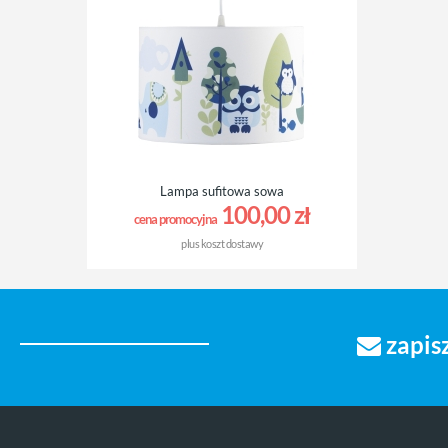
Lampa sufitowa sowa
100,00 zł
cena promocyjna
plus
koszt dostawy
zapisz