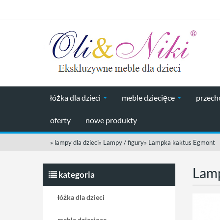
łóżka dla dzieci
meble dziecięce
przec
oferty
nowe produkty
»
lampy dla dzieci
»
Lampy / figury
»
Lampka kaktus Egmont
Lam
kategoria
łóżka dla dzieci
meble dziecięce