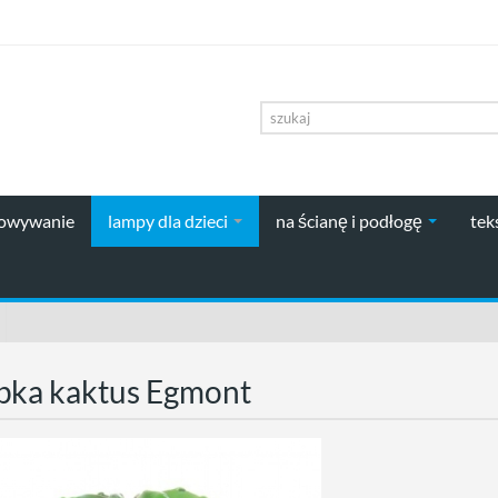
howywanie
lampy dla dzieci
na ścianę i podłogę
tek
pka kaktus Egmont