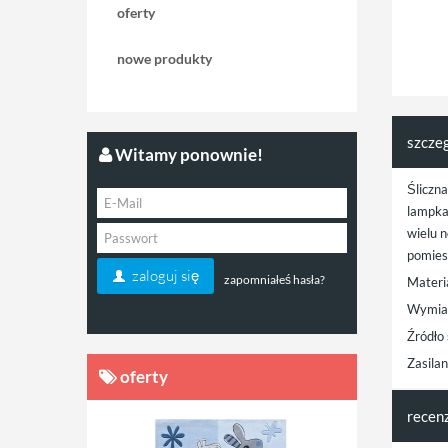
oferty
nowe produkty
szcze
Witamy ponownie!
Śliczn
lampka
wielu 
pomies
zaloguj się
zapomniałeś hasła?
Materi
Wymiar
Źródło
Zasila
oferty
recen