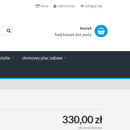
kasa
rejestracja
zaloguj się
koszyk
Twój koszyk jest pusty
koszyk
stylia
domowy plac zabaw
330,00 zł
plus
koszt dostawy