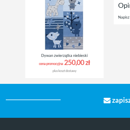
Opi
Napisz 
Dywan zwierzątka niebieski
250,00 zł
cena promocyjna
plus
koszt dostawy
zapisz