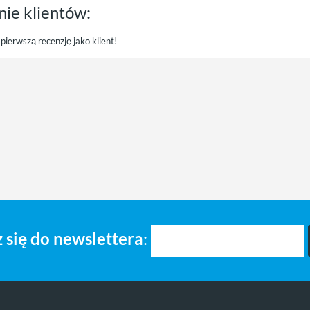
nie klientów:
pierwszą recenzję jako klient!
 się do newslettera
: