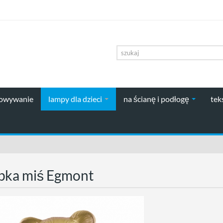
howywanie
lampy dla dzieci
na ścianę i podłogę
tek
pka miś Egmont