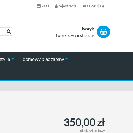
kasa
rejestracja
zaloguj się
koszyk
Twój koszyk jest pusty
koszyk
stylia
domowy plac zabaw
350,00 zł
plus
koszt dostawy