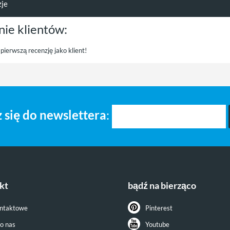
zje
nie klientów:
pierwszą recenzję jako klient!
 się do newslettera
:
kt
bądź na bierząco
ontaktowe
Pinterest
do nas
Youtube