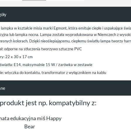
góły
a lampka w kształcie misia marki Egmont, która emituje ciepłe i uspakające św
cyjna lub lampka nocna. Lampa została wyprodukowana w Niemczech z wysokiej
esnych kolorach. Dzięki nieoślepiającemu, ciepłemu światłu lampa tworzy har
ał: odporne na stłuczenia tworzywo sztuczne PVC
y: 22 x 30 x 17 cm
 światła: E14, maksymalnie 15 W / żarówka w zestawie
nie: wtyczka do kontaktu, transformator z wyłącznikiem na kablu
ane
 produkt jest np. kompatybilny z:
mata edukacyjna miś Happy
Bear