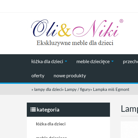
łóżka dla dzieci
meble dziecięce
przec
oferty
nowe produkty
»
lampy dla dzieci
»
Lampy / figury
»
Lampka miś Egmont
Lam
kategoria
łóżka dla dzieci
meble dziecięce