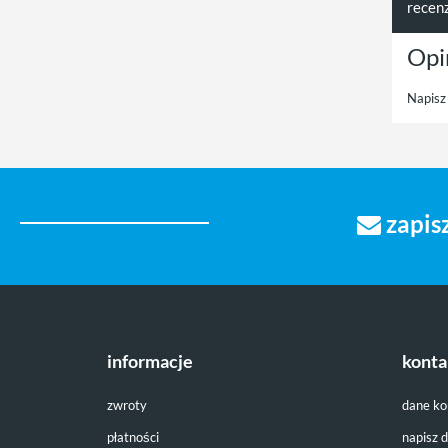
recen
Opi
Napisz 
zapisz
informacje
konta
zwroty
dane k
płatności
napisz 