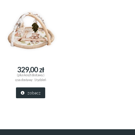
329,00 zł
( plus
koszt dostawy
)
czas dostawy:
1 tydzień
zobacz