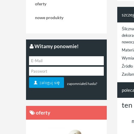
oferty
szcze
nowe produkty
Śliczn
dekora
nowocz
Witamy ponownie!
Materi
Wymiar
Źródło
Zasila
zaloguj się
zapomniałeś hasła?
polec
ten
oferty