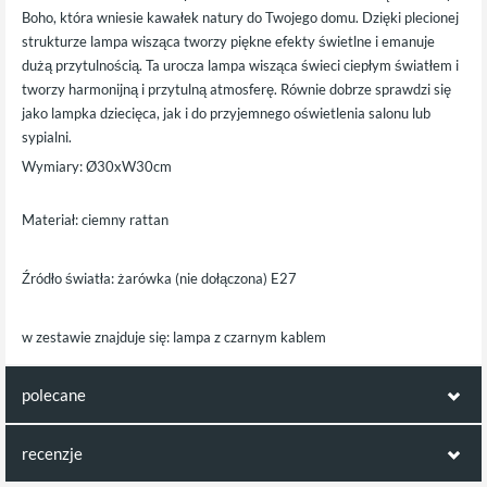
Boho, która wniesie kawałek natury do Twojego domu. Dzięki plecionej
strukturze lampa wisząca tworzy piękne efekty świetlne i emanuje
dużą przytulnością. Ta urocza lampa wisząca świeci ciepłym światłem i
tworzy harmonijną i przytulną atmosferę. Równie dobrze sprawdzi się
jako lampka dziecięca, jak i do przyjemnego oświetlenia salonu lub
sypialni.
Wymiary: Ø30xW30cm
Materiał: ciemny rattan
Źródło światła: żarówka (nie dołączona) E27
w zestawie znajduje się: lampa z czarnym kablem
polecane
polecamy również poniższe produkty:
recenzje