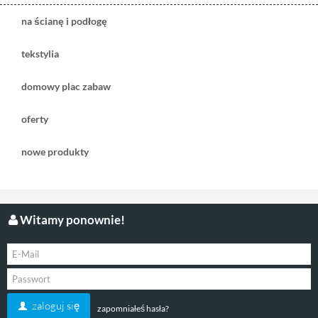
grzybek Boletus
na ścianę i podłogę
brązowa
tekstylia
domowy plac zabaw
oferty
nowe produkty
325,00 zł
( plus
koszt dostawy
)
Witamy ponownie!
czas dostawy:
1-2 tygodni
zobacz
zaloguj się
zapomniałeś hasła?