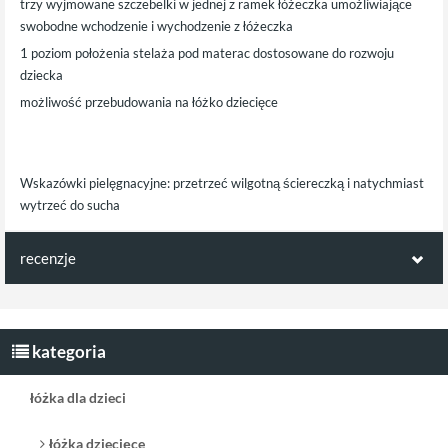
trzy wyjmowane szczebelki w jednej z ramek łóżeczka umożliwiające
swobodne wchodzenie i wychodzenie z łóżeczka
1 poziom położenia stelaża pod materac dostosowane do rozwoju
dziecka
możliwość przebudowania na łóżko dziecięce
Wskazówki pielęgnacyjne: przetrzeć wilgotną ściereczką i natychmiast
wytrzeć do sucha
recenzje
Opinie klientów:
Napisz pierwszą recenzję jako klient!
kategoria
łóżka dla dzieci
łóżka dziecięce