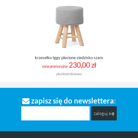
krzesełko Iggy plecione siedzisko szare
230,00 zł
cena promocyjna
plus
koszt dostawy
zapisz się do newslettera
:
zaloguj się