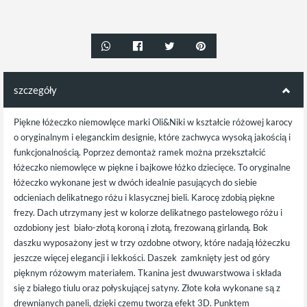
szczegóły
Piękne łóżeczko niemowlęce marki Oli&Niki w kształcie różowej karocy
o oryginalnym i eleganckim designie, które zachwyca wysoką jakością i
funkcjonalnością. Poprzez demontaż ramek można przekształcić
łóżeczko niemowlęce w piękne i bajkowe łóżko dziecięce. To oryginalne
łóżeczko wykonane jest w dwóch idealnie pasujących do siebie
odcieniach delikatnego różu i klasycznej bieli. Karocę zdobią piękne
frezy. Dach utrzymany jest w kolorze delikatnego pastelowego różu i
ozdobiony jest biało-złotą koroną i złotą, frezowaną girlandą. Bok
daszku wyposażony jest w trzy ozdobne otwory, które nadają łóżeczku
jeszcze więcej elegancji i lekkości. Daszek zamknięty jest od góry
pięknym różowym materiałem. Tkanina jest dwuwarstwowa i składa
się z białego tiulu oraz połyskującej satyny. Złote koła wykonane są z
drewnianych paneli, dzięki czemu tworzą efekt 3D. Punktem