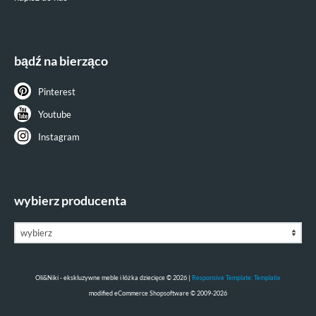
bądź na bierząco
Pinterest
Youtube
Instagram
wybierz producenta
Oli&Niki - ekskluzywne meble i łóżka dziecięce © 2026 |
Responsive Template: Templatix
mod
ified eCommerce Shopsoftware © 2009-2026