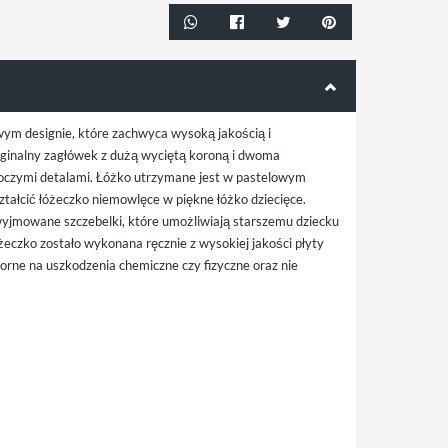
wym designie, które zachwyca wysoką jakością i
ginalny zagłówek z dużą wyciętą koroną i dwoma
roczymi detalami. Łóżko utrzymane jest w pastelowym
tałcić łóżeczko niemowlęce w piękne łóżko dziecięce.
wyjmowane szczebelki, które umożliwiają starszemu dziecku
eczko zostało wykonana ręcznie z wysokiej jakości płyty
rne na uszkodzenia chemiczne czy fizyczne oraz nie