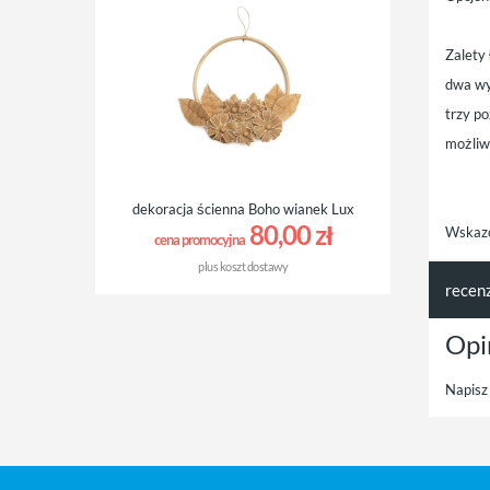
Zalety 
dwa wy
trzy p
możliw
dekoracja ścienna Boho wianek Lux
80,00 zł
Wskazó
cena promocyjna
plus
koszt dostawy
recen
Opi
Napisz 