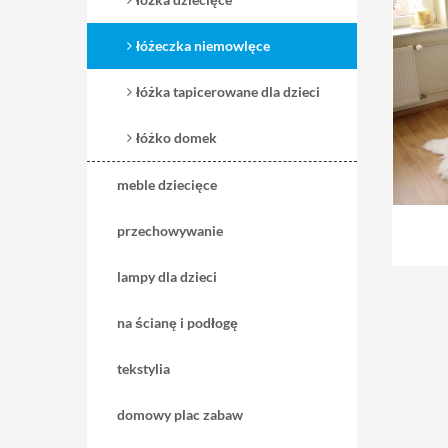
łóżeczka niemowlęce
łóżka tapicerowane dla dzieci
łóżko domek
meble dziecięce
przechowywanie
lampy dla dzieci
na ścianę i podłogę
tekstylia
domowy plac zabaw