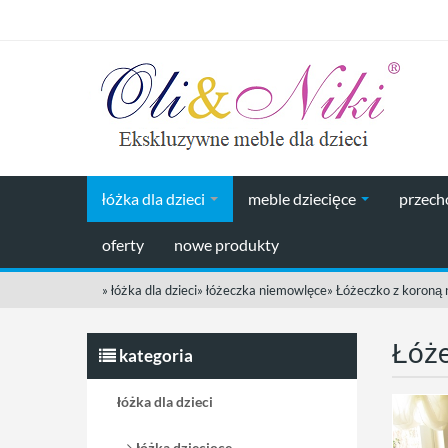
łóżka dla dzieci
meble dziecięce
przec
oferty
nowe produkty
»
łóżka dla dzieci
»
łóżeczka niemowlęce
»
Łóżeczko z koroną 
Łóże
kategoria
łóżka dla dzieci
łóżka dziecięce