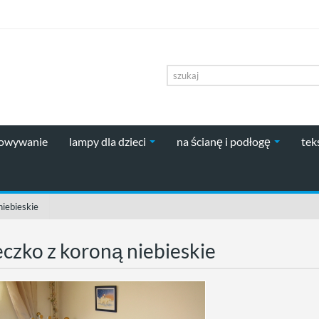
howywanie
lampy dla dzieci
na ścianę i podłogę
tek
niebieskie
czko z koroną niebieskie