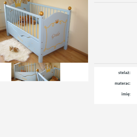
stelaż:
materac:
imię: