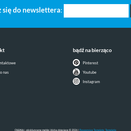
 się do newslettera
:
kt
bądź na bierząco
ontaktowe
Pinterest
do nas
Youtube
Instagram
Oli&Niki - ekskluzywne meble i łóżka dziecięce © 2026 |
Responsive Template: Templatix