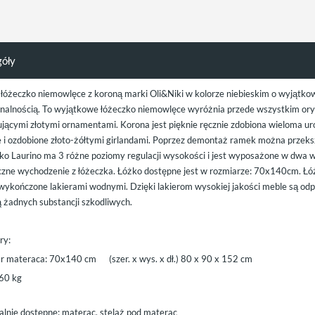
góły
 łóżeczko niemowlęce z koroną marki Oli&Niki w kolorze niebieskim o wyjątko
onalnością. To wyjątkowe łóżeczko niemowlęce wyróżnia przede wszystkim ory
ującymi złotymi ornamentami. Korona jest pięknie ręcznie zdobiona wieloma u
ie i ozdobione złoto-żółtymi girlandami. Poprzez demontaż ramek można przeksz
ko Laurino ma 3 różne poziomy regulacji wysokości i jest wyposażone w dwa 
czne wychodzenie z łóżeczka. Łóżko dostępne jest w rozmiarze: 70x140cm. Łóż
wykończone lakierami wodnymi. Dzięki lakierom wysokiej jakości meble są odpo
ą żadnych substancji szkodliwych.
ry:
r materaca: 70x140 cm (szer. x wys. x dł.) 80 x 90 x 152 cm
60 kg
alnie dostępne: materac, stelaż pod materac