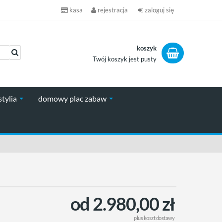
kasa
rejestracja
zaloguj się
koszyk
Twój koszyk jest pusty
koszyk
stylia
domowy plac zabaw
od 2.980,00 zł
plus
koszt dostawy