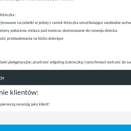
łóżeczka :
jmowane szczebelki w jednej z ramek łóżeczka umożliwiające swobodne wchod
oziomy położenia stelaża pod materac dostosowane do rozwoju dziecka
ość przebudowania na łóżko dziecięce
wki pielęgnacyjne: przetrzeć wilgotną ściereczką i natychmiast wytrzeć do s
zje
nie klientów:
pierwszą recenzję jako klient!