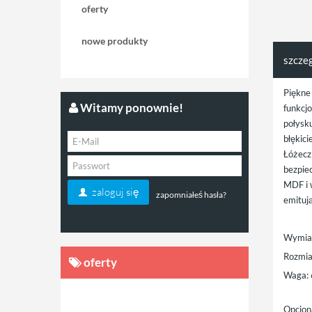
oferty
nowe produkty
szcze
Piękne
Witamy ponownie!
funkcj
połysk
błękic
Łóżecz
bezpie
MDF i 
zaloguj się
zapomniałeś hasła?
emituj
Wymia
Rozmia
oferty
Waga: 
Opcjon