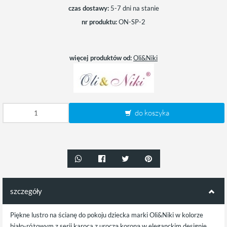
czas dostawy:
5-7 dni na stanie
nr produktu:
ON-SP-2
więcej produktów od:
Oli&Niki
do koszyka
szczegóły
Piękne lustro na ścianę do pokoju dziecka marki Oli&Niki w kolorze
biało-różowym z serii karoca z uroczą koroną w eleganckim designie,