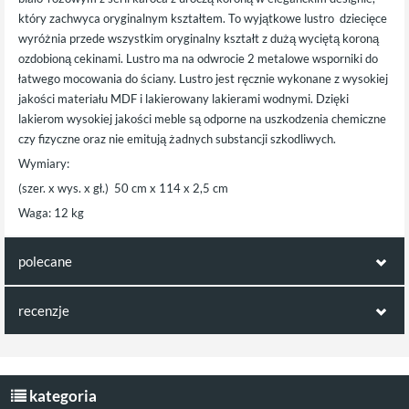
który zachwyca oryginalnym kształtem. To wyjątkowe lustro dziecięce
wyróżnia przede wszystkim oryginalny kształt z dużą wyciętą koroną
ozdobioną cekinami. Lustro ma na odwrocie 2 metalowe wsporniki do
łatwego mocowania do ściany. Lustro jest ręcznie wykonane z wysokiej
jakości materiału MDF i lakierowany lakierami wodnymi. Dzięki
lakierom wysokiej jakości meble są odporne na uszkodzenia chemiczne
czy fizyczne oraz nie emitują żadnych substancji szkodliwych.
Wymiary:
(szer. x wys. x gł.) 50 cm x 114 x 2,5 cm
Waga: 12 kg
polecane
ten produkt jest np. kompatybilny z:
recenzje
Opinie klientów:
Łóżko karoca
Łóżko karoca różowa
księżniczki różowa
Napisz pierwszą recenzję jako klient!
kategoria