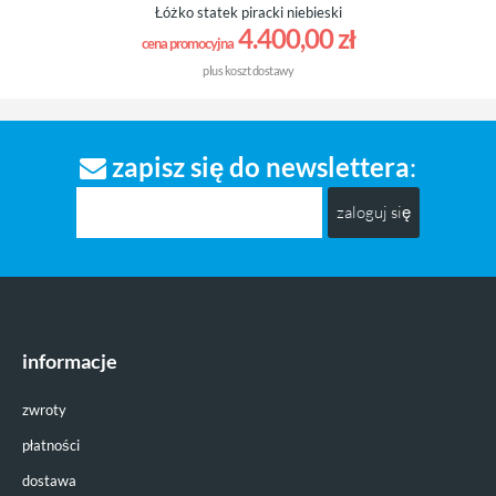
Łóżko statek piracki niebieski
4.400,00 zł
cena promocyjna
plus
koszt dostawy
zapisz się do newslettera
:
zaloguj się
informacje
zwroty
płatności
dostawa