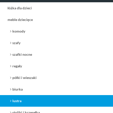
łóżka dla dzieci
meble dziecięce
komody
5.490,00 zł
3.850,00
od
promocja
zł
szafy
( plus
koszt dostawy
)
( plus
koszt dostawy
)
czas dostawy:
1-2 tygodni
czas dostawy:
4 tygodnie
szafki nocne
zobacz
zobacz
regały
półki i wieszaki
biurka
lustra
stoliki i krzesełka