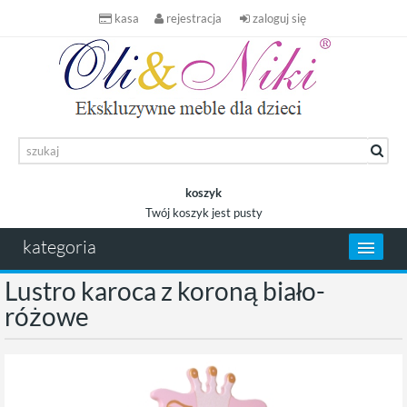
kasa
rejestracja
zaloguj się
koszyk
Twój koszyk jest pusty
koszyk
kategoria
Lustro karoca z koroną biało-
różowe