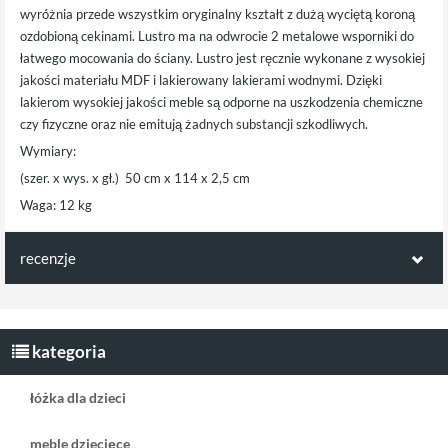
wyróżnia przede wszystkim oryginalny kształt z dużą wyciętą koroną
ozdobioną cekinami. Lustro ma na odwrocie 2 metalowe wsporniki do
łatwego mocowania do ściany. Lustro jest ręcznie wykonane z wysokiej
jakości materiału MDF i lakierowany lakierami wodnymi. Dzięki
lakierom wysokiej jakości meble są odporne na uszkodzenia chemiczne
czy fizyczne oraz nie emitują żadnych substancji szkodliwych.
Wymiary:
(szer. x wys. x gł.) 50 cm x 114 x 2,5 cm
Waga: 12 kg
recenzje
Opinie klientów:
Napisz pierwszą recenzję jako klient!
kategoria
łóżka dla dzieci
meble dziecięce