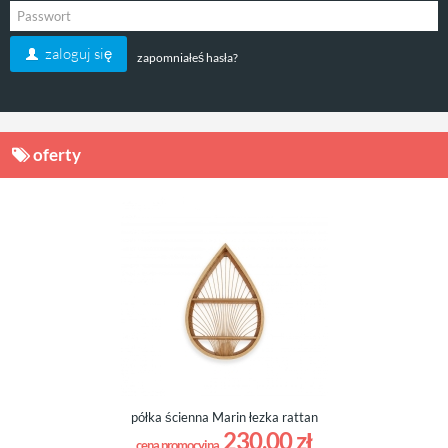
zaloguj się
zapomniałeś hasła?
oferty
półka ścienna Marin łezka rattan
230,00 zł
cena promocyjna