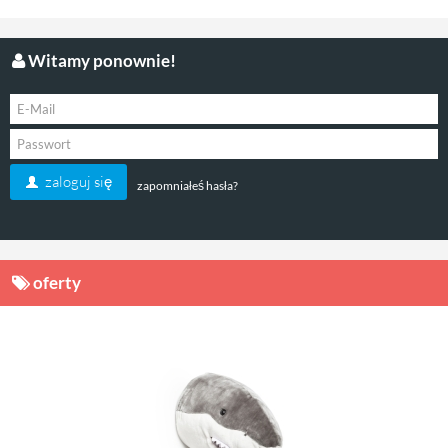
Witamy ponownie!
zaloguj się
zapomniałeś hasła?
oferty