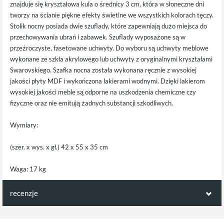
znajduje się kryształowa kula o średnicy 3 cm, która w słoneczne dni
tworzy na ścianie piękne efekty świetlne we wszystkich kolorach tęczy.
Stolik nocny posiada dwie szuflady, które zapewniają dużo miejsca do
przechowywania ubrań i zabawek. Szuflady wyposażone są w
przeźroczyste, fasetowane uchwyty. Do wyboru są uchwyty meblowe
wykonane ze szkła akrylowego lub uchwyty z oryginalnymi kryształami
Swarovskiego. Szafka nocna została wykonana ręcznie z wysokiej
jakości płyty MDF i wykończona lakierami wodnymi. Dzięki lakierom
wysokiej jakości meble są odporne na uszkodzenia chemiczne czy
fizyczne oraz nie emitują żadnych substancji szkodliwych.
Wymiary:
(szer. x wys. x gł.) 42 x 55 x 35 cm
Waga: 17 kg
recenzje
Opinie klientów: