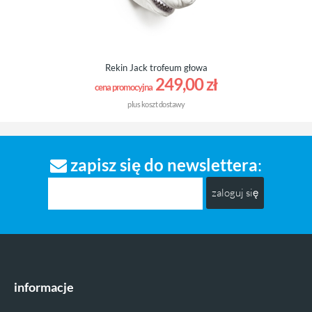
Rekin Jack trofeum głowa
249,00 zł
cena promocyjna
plus
koszt dostawy
zapisz się do newslettera
:
zaloguj się
informacje