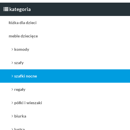
Napisz pierwszą recenzję jako klient!
kategoria
łóżka dla dzieci
meble dziecięce
komody
szafy
szafki nocne
regały
półki i wieszaki
biurka
lustra