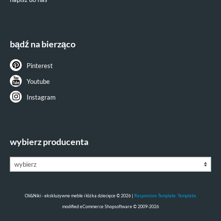
bądź na bierząco
Pinterest
Youtube
Instagram
wybierz producenta
Oli&Niki - ekskluzywne meble i łóżka dziecięce © 2026 |
Responsive Template: Templatix
mod
ified eCommerce Shopsoftware © 2009-2026