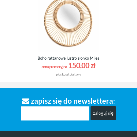
Boho rattanowe lustro słonko Miles
150,00 zł
cena promocyjna
plus
koszt dostawy
zapisz się do newslettera
:
zaloguj się