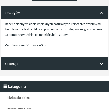
szczegóły
Baner ścienny wisienki w pięknych naturalnych kolorach z ozdobnymi
frędzlami to idealna dekoracja ścienna. Po prostu powieś go na ścianie
za pomocą gwoździa lub małej śrubki - gotowe!!!
Wymiary: szer.30 x wys.40 cm
recenzje
Opinie klientów:
Napisz pierwszą recenzję jako klient!
kategoria
łóżka dla dzieci
meble dziecięce