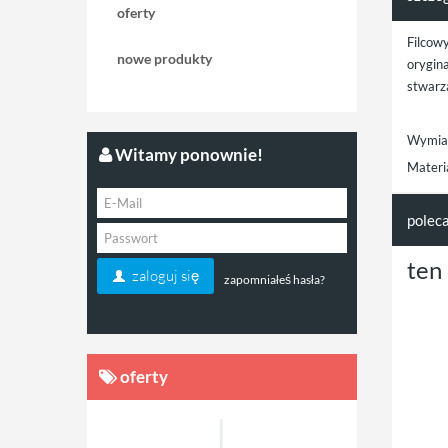
oferty
Filcowy
nowe produkty
orygin
stwarz
Wymia
Witamy ponownie!
Materiał
polec
ten
zaloguj się
zapomniałeś hasła?
oferty