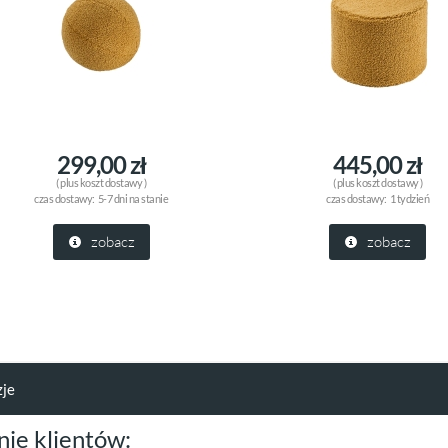
299,00 zł
445,00 zł
( plus
koszt dostawy
)
( plus
koszt dostawy
)
czas dostawy:
5-7 dni na stanie
czas dostawy:
1 tydzień
zobacz
zobacz
zje
nie klientów: