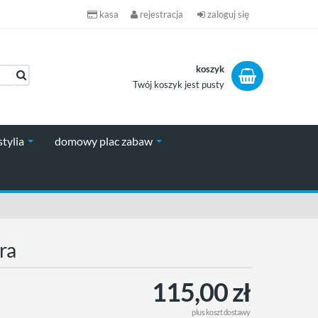
kasa
rejestracja
zaloguj się
koszyk
Twój koszyk jest pusty
koszyk
stylia
domowy plac zabaw
ra
115,00 zł
plus
koszt dostawy