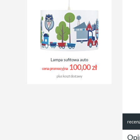
Lampa sufitowa auto
100,00 zł
cena promocyjna
plus
koszt dostawy
recen
Opi