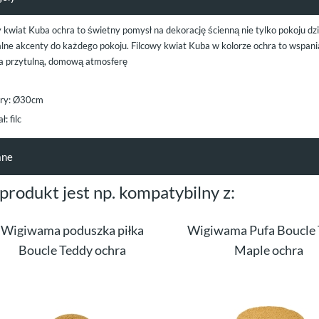
 kwiat Kuba ochra to świetny pomysł na dekorację ścienną nie tylko pokoju dz
alne akcenty do każdego pokoju. Filcowy kwiat Kuba w kolorze ochra to wspania
a przytulną, domową atmosferę
ry: Ø30cm
: filc
ane
 produkt jest np. kompatybilny z:
Wigiwama poduszka piłka
Wigiwama Pufa Boucle
Boucle Teddy ochra
Maple ochra