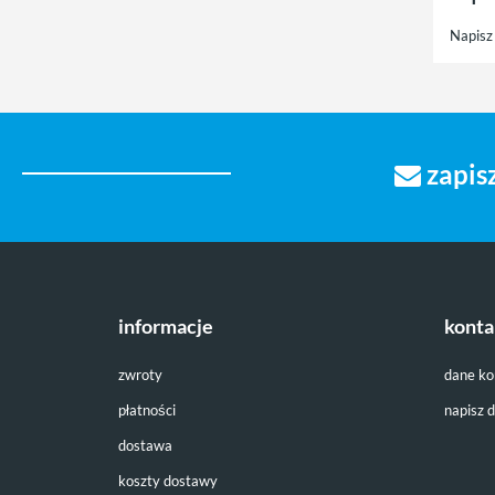
Napisz 
zapisz
informacje
konta
zwroty
dane k
płatności
napisz 
dostawa
koszty dostawy