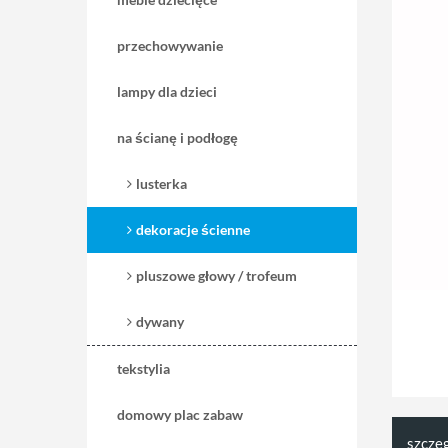
przechowywanie
lampy dla dzieci
na ścianę i podłogę
lusterka
dekoracje ścienne
pluszowe głowy / trofeum
dywany
tekstylia
domowy plac zabaw
szcze