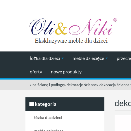
łóżka dla dzieci
meble dziecięce
przec
oferty
nowe produkty
»
na ścianę i podłogę
»
dekoracje ścienne
»
dekoracja ścienna 
deko
kategoria
łóżka dla dzieci
meble dziecięce