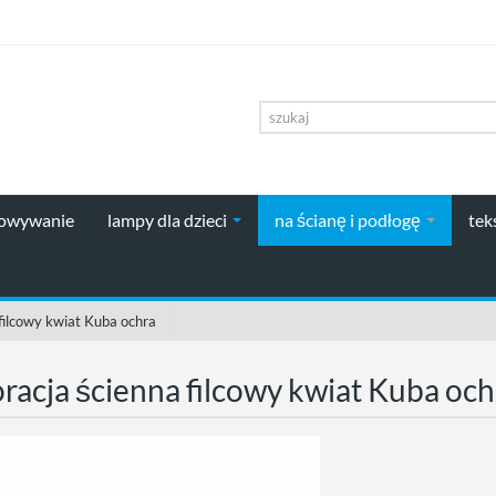
howywanie
lampy dla dzieci
na ścianę i podłogę
tek
filcowy kwiat Kuba ochra
racja ścienna filcowy kwiat Kuba och