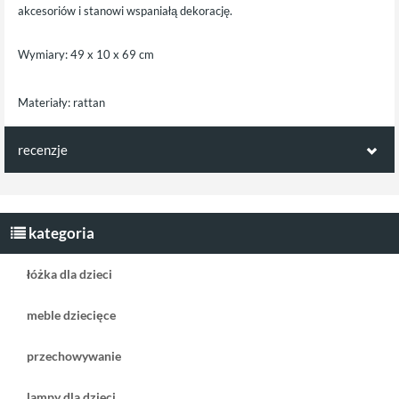
akcesoriów i stanowi wspaniałą dekorację.
Wymiary: 49 x 10 x 69 cm
Materiały: rattan
recenzje
Opinie klientów:
Napisz pierwszą recenzję jako klient!
kategoria
łóżka dla dzieci
meble dziecięce
przechowywanie
lampy dla dzieci