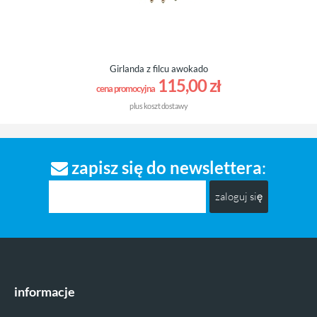
Girlanda z filcu awokado
115,00 zł
cena promocyjna
plus
koszt dostawy
zapisz się do newslettera
:
zaloguj się
informacje