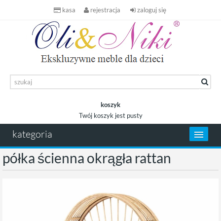
kasa
rejestracja
zaloguj się
koszyk
Twój koszyk jest pusty
koszyk
kategoria
półka ścienna okrągła rattan