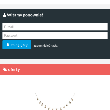
Witamy ponownie!
zaloguj się
zapomniałeś hasła?
oferty