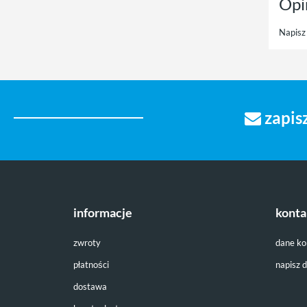
Opi
Napisz 
zapisz
informacje
konta
zwroty
dane k
płatności
napisz 
dostawa