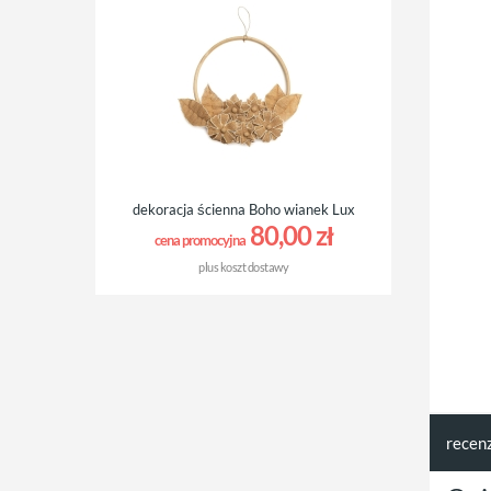
dekoracja ścienna Boho wianek Lux
80,00 zł
cena promocyjna
plus
koszt dostawy
recen