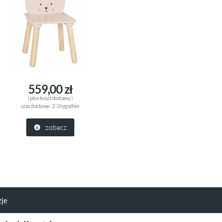
559,00 zł
( plus
koszt dostawy
)
czas dostawy:
2-3 tygodnie
zobacz
zje