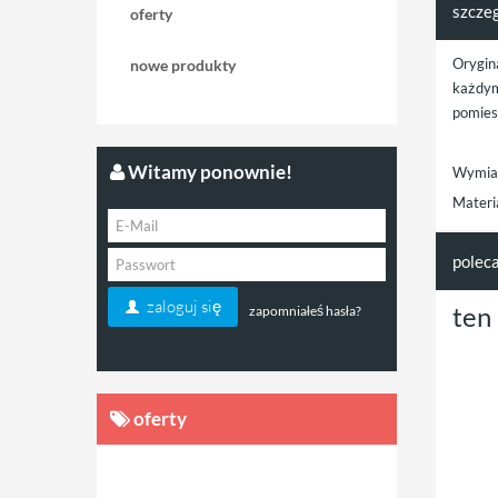
szcze
oferty
Orygin
nowe produkty
każdym
pomies
Witamy ponownie!
Wymiar
Materi
polec
zaloguj się
ten
zapomniałeś hasła?
oferty