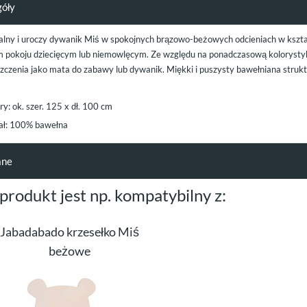
góły
alny i uroczy dywanik Miś w spokojnych brązowo-beżowych odcieniach w kształc
 pokoju dziecięcym lub niemowlęcym. Ze względu na ponadczasową kolorysty
zczenia jako mata do zabawy lub dywanik. Miękki i puszysty bawełniana strukt
y: ok. szer. 125 x dł. 100 cm
ał: 100% bawełna
ane
 produkt jest np. kompatybilny z:
Jabadabado krzesełko Miś
beżowe