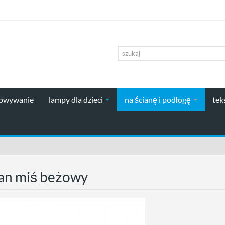
howywanie
lampy dla dzieci
na ścianę i podłogę
tek
an miś beżowy