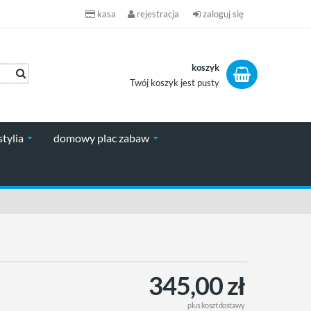
kasa
rejestracja
zaloguj się
koszyk
Twój koszyk jest pusty
koszyk
stylia
domowy plac zabaw
345,00 zł
plus
koszt dostawy