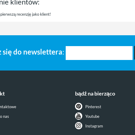
nie klientów:
pierwszą recenzję jako klient!
 się do newslettera
:
kt
bądź na bierząco
ontaktowe
Pinterest
do nas
Youtube
Instagram