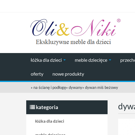
łóżka dla dzieci
meble dziecięce
przec
oferty
nowe produkty
»
na ścianę i podłogę
»
dywany
»
dywan miś beżowy
dyw
kategoria
łóżka dla dzieci
meble dziecięce