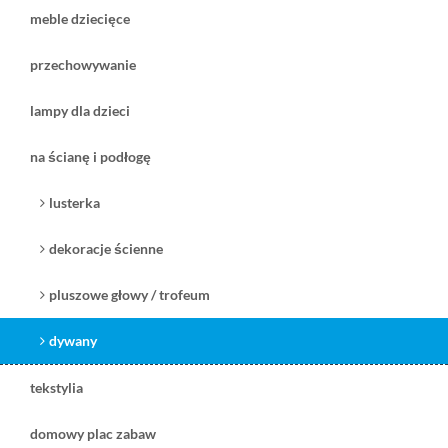
meble dziecięce
przechowywanie
100,00 zł
promocja
lampy dla dzieci
( plus
koszt dostawy
)
czas dostawy:
5-7 dni na stanie
na ścianę i podłogę
zobacz
lusterka
dekoracje ścienne
pluszowe głowy / trofeum
dywany
tekstylia
domowy plac zabaw