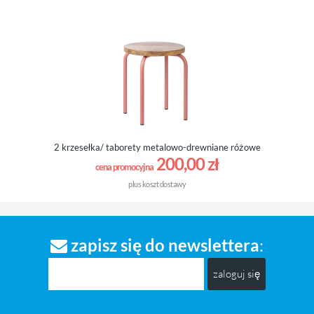
2 krzesełka/ taborety metalowo-drewniane różowe
200,00 zł
cena promocyjna
plus
koszt dostawy
zapisz się do newslettera
:
zaloguj się