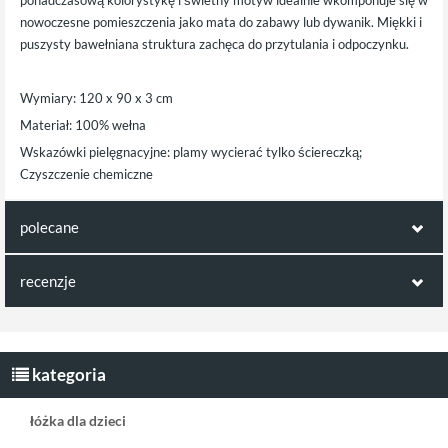
ponadczasową kolorystykę i świetny motyw idealnie wkomponuje się w
nowoczesne pomieszczenia jako mata do zabawy lub dywanik. Miękki i
puszysty bawełniana struktura zachęca do przytulania i odpoczynku.
Wymiary: 120 x 90 x 3 cm
Materiał: 100% wełna
Wskazówki pielęgnacyjne: plamy wycierać tylko ściereczką;
Czyszczenie chemiczne
polecane
polecamy również poniższe produkty:
recenzje
Opinie klientów:
Lampa sufitowa sowa
Napisz pierwszą recenzję jako klient!
kategoria
łóżka dla dzieci