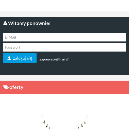
Witamy ponownie!
zaloguj się
zapomniałeś hasła?
oferty