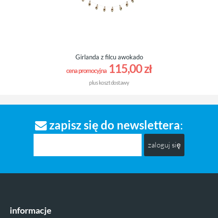
Girlanda z filcu awokado
115,00 zł
cena promocyjna
plus
koszt dostawy
zapisz się do newslettera
:
zaloguj się
informacje