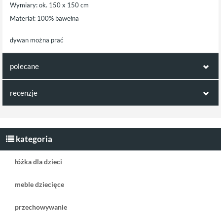
Wymiary: ok. 150 x 150 cm
Materiał: 100% bawełna
dywan można prać
polecane
ten produkt jest np. kompatybilny z:
recenzje
Opinie klientów:
Wigiwama poduszka
Wigiwama Pufa
piłka Boucle Teddy
Boucle Teddy Maple
Napisz pierwszą recenzję jako klient!
kategoria
ochra
ochra
łóżka dla dzieci
meble dziecięce
przechowywanie