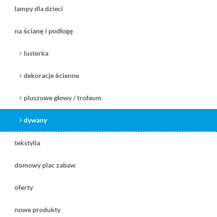
lampy dla dzieci
na ścianę i podłogę
299,00 zł
445,00 zł
lusterka
( plus
koszt dostawy
)
( plus
koszt dostawy
)
czas dostawy:
5-7 dni na stanie
czas dostawy:
1 tydzień
dekoracje ścienne
zobacz
zobacz
pluszowe głowy / trofeum
dywany
tekstylia
domowy plac zabaw
oferty
nowe produkty