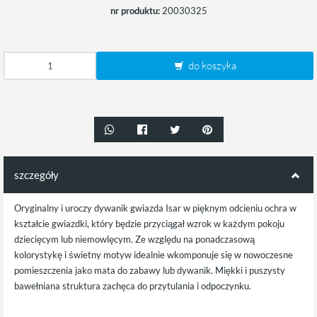
nr produktu:
20030325
do koszyka
szczegóły
Oryginalny i uroczy dywanik gwiazda Isar w pięknym odcieniu ochra w
kształcie gwiazdki, który będzie przyciągał wzrok w każdym pokoju
dziecięcym lub niemowlęcym. Ze względu na ponadczasową
kolorystykę i świetny motyw idealnie wkomponuje się w nowoczesne
pomieszczenia jako mata do zabawy lub dywanik. Miękki i puszysty
bawełniana struktura zachęca do przytulania i odpoczynku.