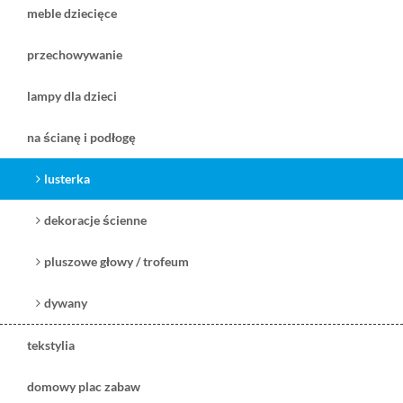
meble dziecięce
przechowywanie
lampy dla dzieci
359,00 zł
329,00 zł
na ścianę i podłogę
promocja
( plus
koszt dostawy
)
( plus
koszt dostawy
)
czas dostawy:
chwilowo
czas dostawy:
5-7 dni na stanie
lusterka
niedostepny
zobacz
zobacz
dekoracje ścienne
pluszowe głowy / trofeum
dywany
tekstylia
domowy plac zabaw