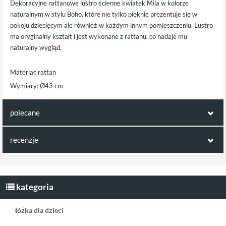
Dekoracyjne rattanowe lustro ścienne kwiatek Mila w kolorze
naturalnym w stylu Boho, które nie tylko pięknie prezentuje się w
pokoju dziecięcym ale również w każdym innym pomieszczeniu. Lustro
ma oryginalny kształt i jest wykonane z rattanu, co nadaje mu
naturalny wygląd.
Materiał: rattan
Wymiary: Ø43 cm
polecane
ten produkt jest np. kompatybilny z:
recenzje
Opinie klientów:
Little Dutch mata
mata edukacyjna
edukacyjna Flowers
Boho
Napisz pierwszą recenzję jako klient!
kategoria
& Butterflies
łóżka dla dzieci