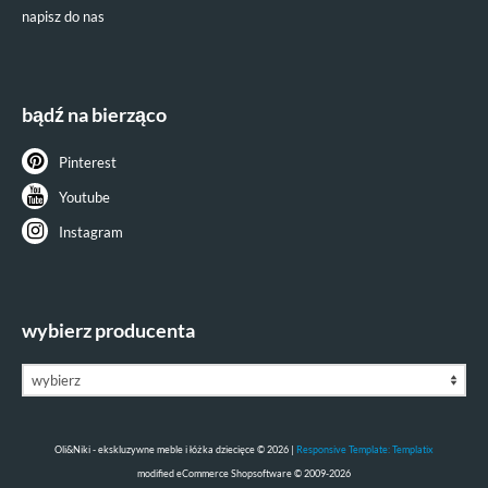
napisz do nas
bądź na bierząco
Pinterest
Youtube
Instagram
wybierz producenta
Oli&Niki - ekskluzywne meble i łóżka dziecięce © 2026 |
Responsive Template: Templatix
mod
ified eCommerce Shopsoftware © 2009-2026