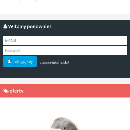
Witamy ponownie!
zaloguj się
zapomniałeś hasła?
oferty