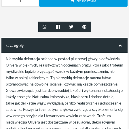
do koszyka
szczegóły
Niezwykła dekoracja ścienna w postaci pluszowej głowy niedźwiedzia
Olivera w pięknych, realistycznych odcieniach brązu, która jako trofeum
myśliwskie będzie przyciągać wzrok w każdym pomieszczeniu, nie
tylko w pokóju dziecięcym. Tą niezwykłą dekorację można łatwo
przymocować na dowolnej ścianie i ożywić nią każde pomieszczenie.
Głowa zwierzęcia jest bardzo wysokiej jakości i wykonana z dbałością o
każdy szczegół. Naturalna kolorystyka, blask oczu i drobne detale,
takie jak delikatne wąsy, wyglądają bardzo realistycznie i jednocześnie
zabawnie. Puszysta i sympatyczna głowa zwierzęcia szybko zmienia się
w wiernego przyjaciela i towarzysza w wielu zabawach. Trofeum
niedźwiedzia Olivera jest dostarczane w pasującym, dekoracyjnym
pudełku i jest wspaniałym pomysłem na prezent dla małych i starszych