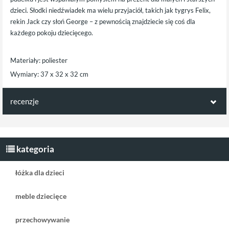
dzieci. Słodki niedźwiadek ma wielu przyjaciół, takich jak tygrys Felix,
rekin Jack czy słoń George – z pewnością znajdziecie się coś dla
każdego pokoju dziecięcego.
Materiały: poliester
Wymiary: 37 x 32 x 32 cm
recenzje
Opinie klientów:
Napisz pierwszą recenzję jako klient!
kategoria
łóżka dla dzieci
meble dziecięce
przechowywanie