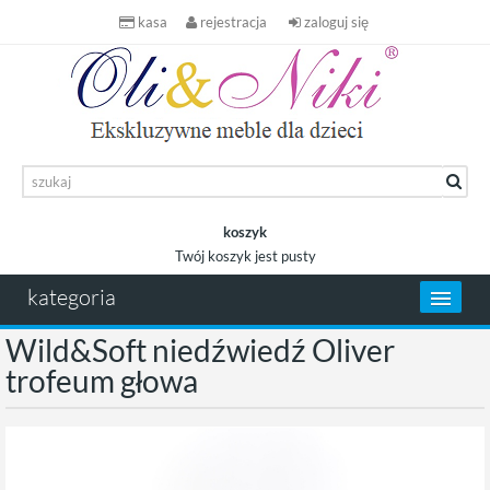
kasa
rejestracja
zaloguj się
koszyk
Twój koszyk jest pusty
koszyk
kategoria
Wild&Soft niedźwiedź Oliver
trofeum głowa