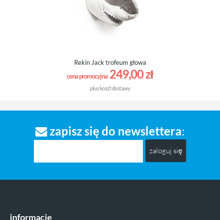
Rekin Jack trofeum głowa
249,00 zł
cena promocyjna
plus
koszt dostawy
zapisz się do newslettera
:
zaloguj się
informacje