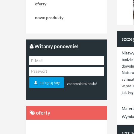
oferty
nowe produkty
szcze
Witamy ponownie!
Niezwy
będzie
dowolne
Natural
sympat
zaloguj się
zapomniałeś hasła?
w pasuj
jak tyg
Materia
oferty
Wymiar
recen