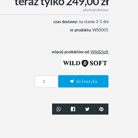
teraz tylko 249,00 zł
plus
koszt dostawy
czas dostawy:
na stanie 3-5 dni
nr produktu:
WS0005
więcej produktów od:
Wild&Soft
do koszyka