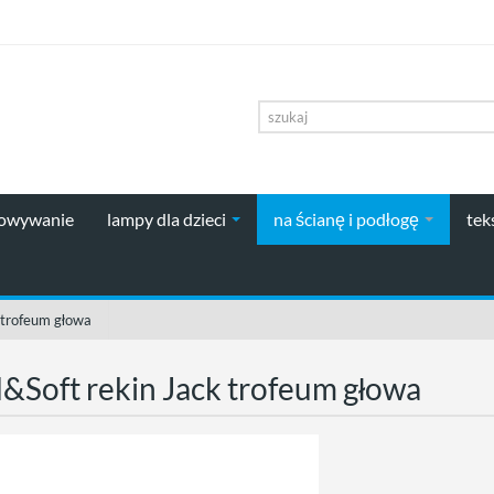
howywanie
lampy dla dzieci
na ścianę i podłogę
tek
 trofeum głowa
&Soft rekin Jack trofeum głowa