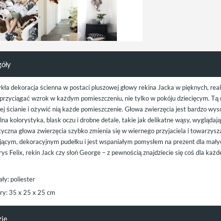
góły
kła dekoracja ścienna w postaci pluszowej głowy rekina Jacka w pięknych, real
 przyciągać wzrok w każdym pomieszczeniu, nie tylko w pokóju dziecięcym. T
j ścianie i ożywić nią każde pomieszczenie. Głowa zwierzęcia jest bardzo wyso
na kolorystyka, blask oczu i drobne detale, takie jak delikatne wąsy, wyglądają
yczna głowa zwierzęcia szybko zmienia się w wiernego przyjaciela i towarzysz
ącym, dekoracyjnym pudełku i jest wspaniałym pomysłem na prezent dla małych i
rys Felix, rekin Jack czy słoń George – z pewnością znajdziecie się coś dla każ
ły: poliester
y: 35 x 25 x 25 cm
zje