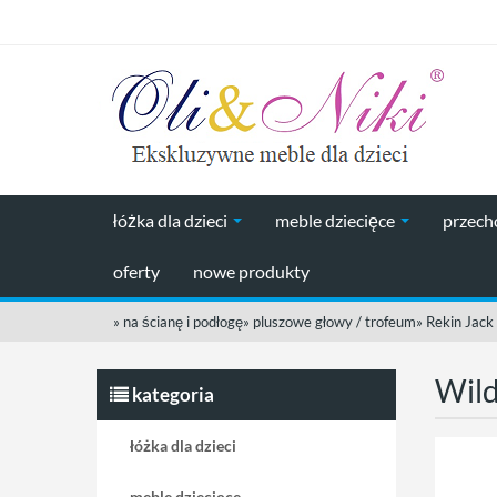
łóżka dla dzieci
meble dziecięce
przec
oferty
nowe produkty
»
na ścianę i podłogę
»
pluszowe głowy / trofeum
»
Rekin Jack
Wild
kategoria
łóżka dla dzieci
meble dziecięce