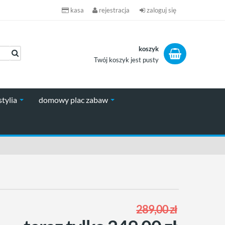
kasa
rejestracja
zaloguj się
koszyk
Twój koszyk jest pusty
koszyk
stylia
domowy plac zabaw
289,00 zł