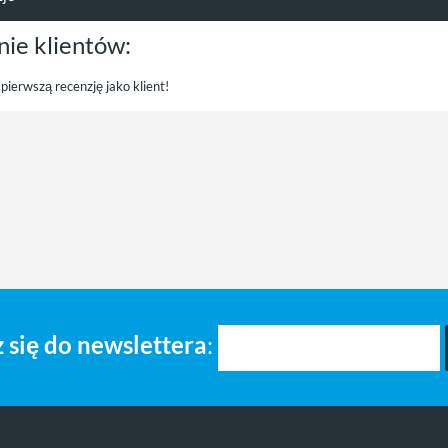
nie klientów:
pierwszą recenzję jako klient!
 się do newslettera
: