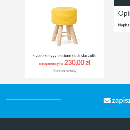
Opi
Napisz 
krzesełko Iggy plecione siedzisko żółte
230,00 zł
cena promocyjna
plus
koszt dostawy
zapisz