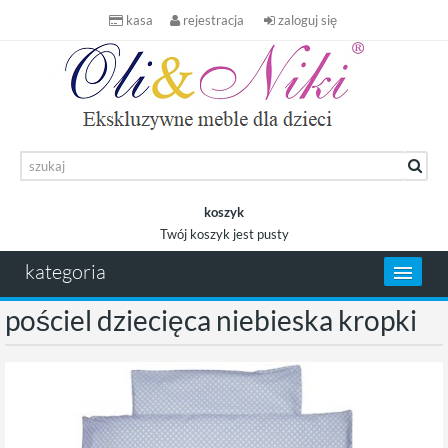
kasa
rejestracja
zaloguj się
koszyk
Twój koszyk jest pusty
koszyk
kategoria
pościel dziecięca niebieska kropki