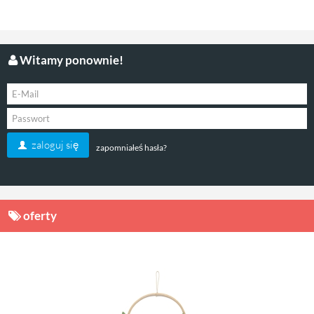
Witamy ponownie!
zaloguj się
zapomniałeś hasła?
oferty