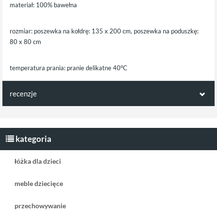
materiał: 100% bawełna
rozmiar: poszewka na kołdrę: 135 x 200 cm, poszewka na poduszkę:
80 x 80 cm
temperatura prania: pranie delikatne 40°C
recenzje
Opinie klientów:
Napisz pierwszą recenzję jako klient!
kategoria
łóżka dla dzieci
meble dziecięce
przechowywanie