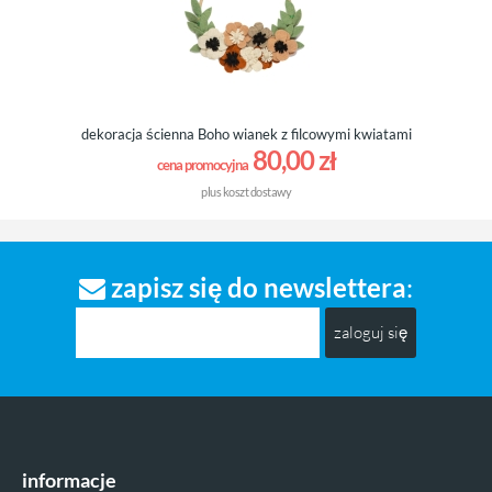
dekoracja ścienna Boho wianek z filcowymi kwiatami
80,00 zł
cena promocyjna
plus
koszt dostawy
zapisz się do newslettera
:
zaloguj się
informacje