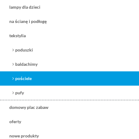
lampy dla dzieci
na ścianę i podłogę
tekstylia
poduszki
baldachimy
pościele
pufy
domowy plac zabaw
oferty
nowe produkty