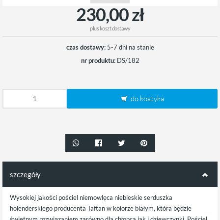
230,00 zł
plus
koszt dostawy
czas dostawy:
5-7 dni na stanie
nr produktu:
DS/182
do koszyka
szczegóły
Wysokiej jakości pościel niemowlęca niebieskie serduszka
holenderskiego producenta Taftan w kolorze białym, która będzie
świetnym rozwiązaniem zarówno dla chłopca jak i dziewczynki. Pościel