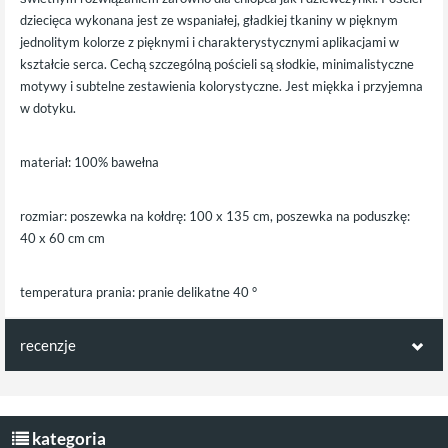
dziecięca wykonana jest ze wspaniałej, gładkiej tkaniny w pięknym
jednolitym kolorze z pięknymi i charakterystycznymi aplikacjami w
kształcie serca. Cechą szczególną pościeli są słodkie, minimalistyczne
motywy i subtelne zestawienia kolorystyczne. Jest miękka i przyjemna
w dotyku.
materiał: 100% bawełna
rozmiar: poszewka na kołdrę: 100 x 135 cm, poszewka na poduszkę:
40 x 60 cm cm
temperatura prania: pranie delikatne 40 °
recenzje
Opinie klientów:
Napisz pierwszą recenzję jako klient!
kategoria