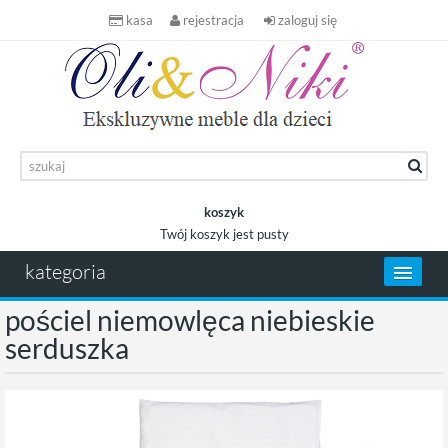
kasa
rejestracja
zaloguj się
koszyk
Twój koszyk jest pusty
koszyk
kategoria
pościel niemowlęca niebieskie
serduszka