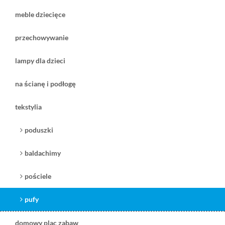
meble dziecięce
przechowywanie
lampy dla dzieci
na ścianę i podłogę
220,00 zł
299,00 zł
tekstylia
( plus
koszt dostawy
)
( plus
koszt dostawy
)
czas dostawy:
5-7 dni na stanie
czas dostawy:
5-7 dni na stanie
poduszki
zobacz
zobacz
baldachimy
pościele
Wigiwama pufa miś
pufy
Boucle Teddy
mleczna
domowy plac zabaw