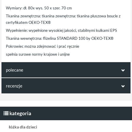
Wymiary: dł. 80x wys. 50 x szer. 70 cm
Tkanina zewnętrzna: tkanina zewnętrzna: tkanina pluszowa boucle z
certyfikatem OEKO-TEX®
Wypełnienie: wypełnione wysokiej jakości, stabilnymi kulkami EPS
Tkanina wewnętrzna: flizelina STANDARD 100 by OEKO-TEX®
Pokrowiec można zdejmować i prać ręcznie
spełnia surowe normy krajowe i unijne
polecane
polecamy również poniższe produkty:
recenzje
Opinie klientów:
Wigiwama poduszka
Wigiwama poduszka
miś Boucle Teddy
piłka Boucle Teddy
Napisz pierwszą recenzję jako klient!
kategoria
mleczna
mleczna
łóżka dla dzieci