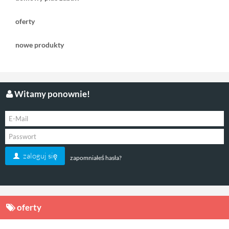
oferty
nowe produkty
Witamy ponownie!
595,00 zł
( plus
koszt dostawy
)
czas dostawy:
1 tydzień
zaloguj się
zapomniałeś hasła?
zobacz
oferty
ten produkt jest np. kompatybilny z: