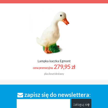
Wigiwama
Pufa/piankowe klocki
Brown Sugar Cord
beżowy
Lampka kaczka Egmont
279,95 zł
cena promocyjna
plus
koszt dostawy
1.280,00 zł
zapisz się do newslettera
:
( plus
koszt dostawy
)
czas dostawy:
1 tydzień
zaloguj się