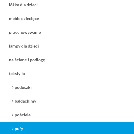
beżowy
łóżka dla dzieci
meble dziecięce
przechowywanie
lampy dla dzieci
na ścianę i podłogę
tekstylia
510,00 zł
930,00 zł
( plus
koszt dostawy
)
( plus
koszt dostawy
)
poduszki
czas dostawy:
1 tydzień
czas dostawy:
1-2 tygodni
zobacz
zobacz
baldachimy
pościele
pufy
Wigiwama Pufa
Wigiwama pufa XL