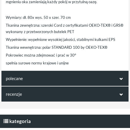
mgnieniu oka zamieniają każdy pokój w przytulną oazę.
Wymiary: dł. 80x wys. 50 x szer. 70 cm
Tkanina zewnętrzna: szeroki Cord z certyfikatami OEKO-TEX® i GRS®
wykonany z przetworzonych butelek PET
Wypełnienie: wypełnione wysokiej jakości, stabilnymi kulkami EPS
Tkanina wewnętrzna: polar STANDARD 100 by OEKO-TEX®
Pokrowiec można zdejmować i prać w 30°
spełnia surowe normy krajowe i unijne
polecane
polecamy również poniższe produkty:
recenzje
Opinie klientów:
Wigiwama duża pufa
Wigiwama fotel
Brown Sugar Cord
rozkładany dla dzieci
Napisz pierwszą recenzję jako klient!
kategoria
beżowa
Brown Sugar Cord