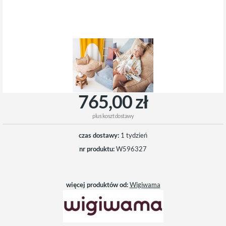
765,00 zł
plus
koszt dostawy
czas dostawy:
1 tydzień
nr produktu:
W596327
więcej produktów od:
Wigiwama