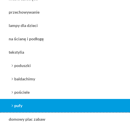
przechowywanie
lampy dla dzieci
na ścianę i podłogę
115,00 zł
765,00 zł
tekstylia
( plus
koszt dostawy
)
( plus
koszt dostawy
)
czas dostawy:
2 tygodnie
czas dostawy:
1 tydzień
poduszki
zobacz
zobacz
baldachimy
pościele
Wigiwama poduszka
Wigiwama poduszka
pufy
miś Boucle Teddy
piłka Boucle Teddy
ecru
ecru
domowy plac zabaw