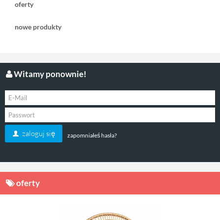
oferty
nowe produkty
Witamy ponownie!
220,00 zł
299,00 zł
( plus
koszt dostawy
)
( plus
koszt dostawy
)
czas dostawy:
5-7 dni na stanie
czas dostawy:
5-7 dni na stanie
zaloguj się
zapomniałeś hasła?
zobacz
zobacz
oferty
Wigiwama pufa miś
zestaw 2 koszy do
Boucle Teddy ecru
przechowywania Kori