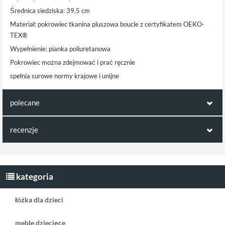
Średnica siedziska: 39,5 cm
Materiał: pokrowiec tkanina pluszowa boucle z certyfikatem OEKO-
TEX®
Wypełnienie: pianka poliuretanowa
Pokrowiec można zdejmować i prać ręcznie
spełnia surowe normy krajowe i unijne
polecane
polecamy również poniższe produkty:
recenzje
Opinie klientów:
dekoracja ścienna
Wigiwama duża
filcowy kwiat Kuba
pufa/fotel Boucle
Napisz pierwszą recenzję jako klient!
kategoria
ecru
Teddy ecru
łóżka dla dzieci
meble dziecięce