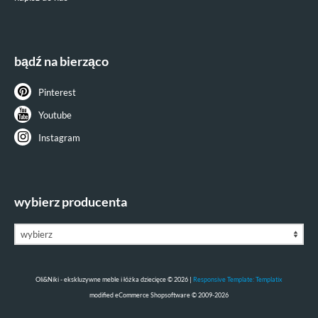
bądź na bierząco
Pinterest
Youtube
Instagram
wybierz producenta
Oli&Niki - ekskluzywne meble i łóżka dziecięce © 2026 |
Responsive Template: Templatix
mod
ified eCommerce Shopsoftware © 2009-2026