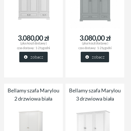
3.080,00 zł
3.080,00 zł
( plus
koszt dostawy
)
( plus
koszt dostawy
)
czas dostawy:
1-2 tygodni
czas dostawy:
1-2 tygodni
zobacz
zobacz
Bellamy szafa Marylou
Bellamy szafa Marylou
2 drzwiowa biała
3 drzwiowa biała