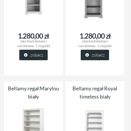
1.280,00 zł
1.280,00 zł
( plus
koszt dostawy
)
( plus
koszt dostawy
)
czas dostawy:
1-2 tygodni
czas dostawy:
1-2 tygodni
zobacz
zobacz
Bellamy regał Marylou
Bellamy regał Royal
biały
timeless biały