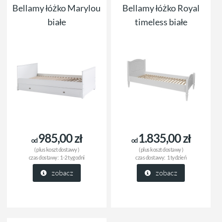
Bellamy łóżko Marylou
Bellamy łóżko Royal
białe
timeless białe
985,00 zł
1.835,00 zł
od
od
( plus
koszt dostawy
)
( plus
koszt dostawy
)
czas dostawy:
1-2 tygodni
czas dostawy:
1 tydzień
zobacz
zobacz