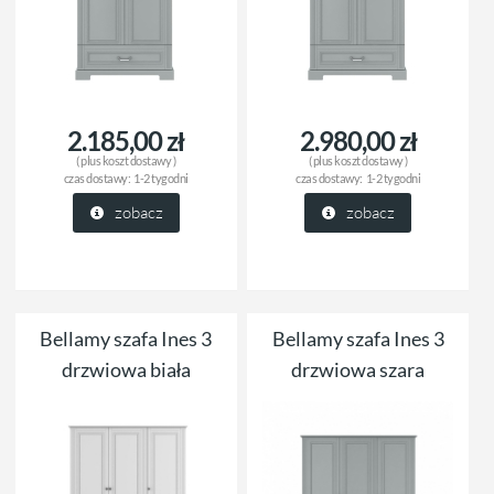
2.185,00 zł
2.980,00 zł
( plus
koszt dostawy
)
( plus
koszt dostawy
)
czas dostawy:
1-2 tygodni
czas dostawy:
1-2 tygodni
zobacz
zobacz
Bellamy szafa Ines 3
Bellamy szafa Ines 3
drzwiowa biała
drzwiowa szara