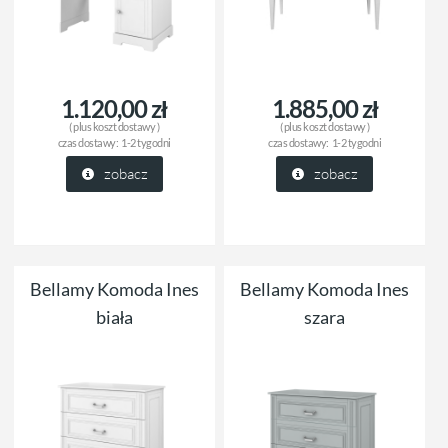
1.120,00 zł
1.885,00 zł
( plus
koszt dostawy
)
( plus
koszt dostawy
)
czas dostawy:
1-2 tygodni
czas dostawy:
1-2 tygodni
zobacz
zobacz
Bellamy Komoda Ines
Bellamy Komoda Ines
biała
szara