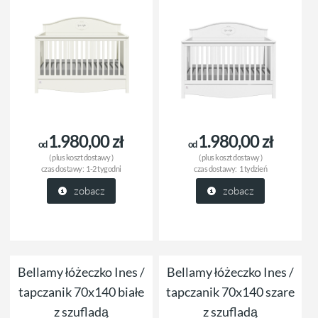
1.980,00 zł
1.980,00 zł
od
od
( plus
koszt dostawy
)
( plus
koszt dostawy
)
czas dostawy:
1-2 tygodni
czas dostawy:
1 tydzień
zobacz
zobacz
Bellamy łóżeczko Ines /
Bellamy łóżeczko Ines /
tapczanik 70x140 białe
tapczanik 70x140 szare
z szufladą
z szufladą