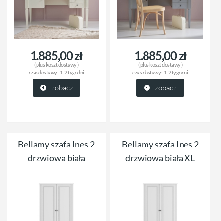
1.885,00 zł
1.885,00 zł
( plus
koszt dostawy
)
( plus
koszt dostawy
)
czas dostawy:
1-2 tygodni
czas dostawy:
1-2 tygodni
zobacz
zobacz
Bellamy szafa Ines 2
Bellamy szafa Ines 2
drzwiowa biała
drzwiowa biała XL