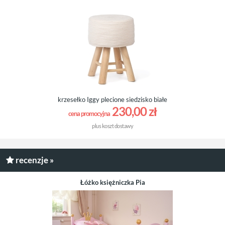
krzesełko Iggy plecione siedzisko białe
230,00 zł
cena promocyjna
plus
koszt dostawy
recenzje »
Łóżko księżniczka Pia