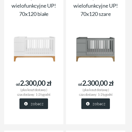
wielofunkcyjne UP!
wielofunkcyjne UP!
70x120 białe
70x120 szare
2.300,00 zł
2.300,00 zł
od
od
( plus
koszt dostawy
)
( plus
koszt dostawy
)
czas dostawy:
1-2 tygodni
czas dostawy:
1-2 tygodni
zobacz
zobacz