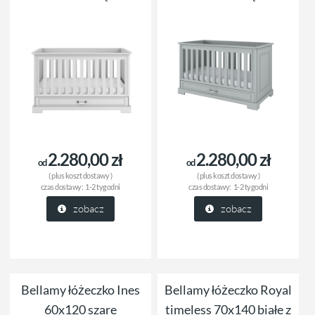
2.280,00 zł
2.280,00 zł
od
od
( plus
koszt dostawy
)
( plus
koszt dostawy
)
czas dostawy:
1-2 tygodni
czas dostawy:
1-2 tygodni
zobacz
zobacz
Bellamy łóżeczko Ines
Bellamy łóżeczko Royal
60x120 szare
timeless 70x140 białe z