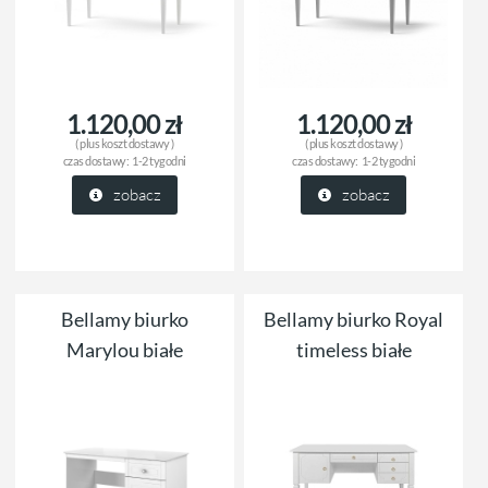
1.120,00 zł
1.120,00 zł
( plus
koszt dostawy
)
( plus
koszt dostawy
)
czas dostawy:
1-2 tygodni
czas dostawy:
1-2 tygodni
zobacz
zobacz
Bellamy biurko
Bellamy biurko Royal
Marylou białe
timeless białe