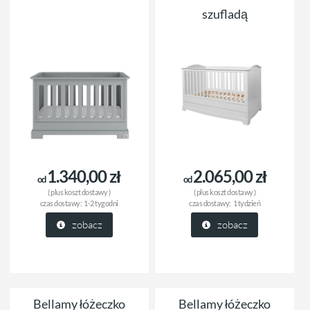
szufladą
1.340,00 zł
2.065,00 zł
od
od
( plus
koszt dostawy
)
( plus
koszt dostawy
)
czas dostawy:
1-2 tygodni
czas dostawy:
1 tydzień
zobacz
zobacz
Bellamy łóżeczko
Bellamy łóżeczko