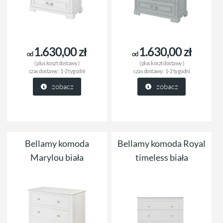
1.630,00 zł
1.630,00 zł
od
od
( plus
koszt dostawy
)
( plus
koszt dostawy
)
czas dostawy:
1-2 tygodni
czas dostawy:
1-2 tygodni
zobacz
zobacz
Bellamy komoda
Bellamy komoda Royal
Marylou biała
timeless biała