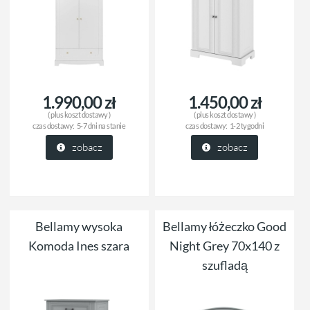
1.990,00 zł
1.450,00 zł
( plus
koszt dostawy
)
( plus
koszt dostawy
)
czas dostawy:
5-7 dni na stanie
czas dostawy:
1-2 tygodni
zobacz
zobacz
Bellamy wysoka
Bellamy łóżeczko Good
Komoda Ines szara
Night Grey 70x140 z
szufladą