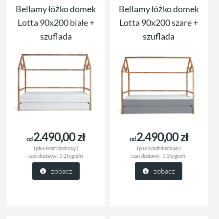
Bellamy łóżko domek
Bellamy łóżko domek
Lotta 90x200 białe +
Lotta 90x200 szare +
szuflada
szuflada
2.490,00 zł
2.490,00 zł
od
od
( plus
koszt dostawy
)
( plus
koszt dostawy
)
czas dostawy:
1-2 tygodni
czas dostawy:
1-2 tygodni
zobacz
zobacz