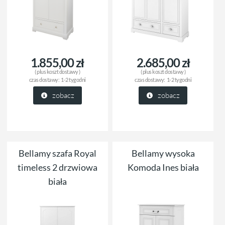
1.855,00 zł
2.685,00 zł
( plus
koszt dostawy
)
( plus
koszt dostawy
)
czas dostawy:
1-2 tygodni
czas dostawy:
1-2 tygodni
zobacz
zobacz
Bellamy szafa Royal
Bellamy wysoka
timeless 2 drzwiowa
Komoda Ines biała
biała