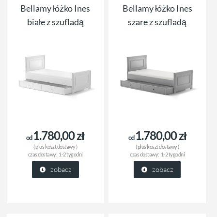
Bellamy łóżko Ines
Bellamy łóżko Ines
białe z szufladą
szare z szufladą
1.780,00 zł
1.780,00 zł
od
od
( plus
koszt dostawy
)
( plus
koszt dostawy
)
czas dostawy:
1-2 tygodni
czas dostawy:
1-2 tygodni
zobacz
zobacz