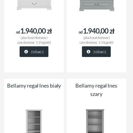
1.940,00 zł
1.940,00 zł
od
od
( plus
koszt dostawy
)
( plus
koszt dostawy
)
czas dostawy:
1-2 tygodni
czas dostawy:
1-2 tygodni
zobacz
zobacz
Bellamy regał Ines biały
Bellamy regał Ines
szary