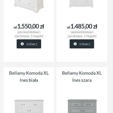
1.550,00 zł
1.485,00 zł
od
od
( plus
koszt dostawy
)
( plus
koszt dostawy
)
czas dostawy:
1-2 tygodni
czas dostawy:
1-2 tygodni
zobacz
zobacz
Bellamy Komoda XL
Bellamy Komoda XL
Ines biała
Ines szara