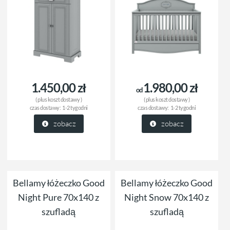
1.450,00 zł
1.980,00 zł
od
( plus
koszt dostawy
)
( plus
koszt dostawy
)
czas dostawy:
1-2 tygodni
czas dostawy:
1-2 tygodni
zobacz
zobacz
Bellamy łóżeczko Good
Bellamy łóżeczko Good
Night Pure 70x140 z
Night Snow 70x140 z
szufladą
szufladą