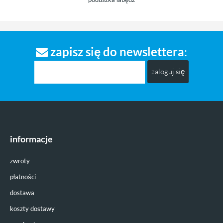
& Butterflies
luster
zapisz się do newslettera
:
zaloguj się
informacje
zwroty
płatności
dostawa
koszty dostawy