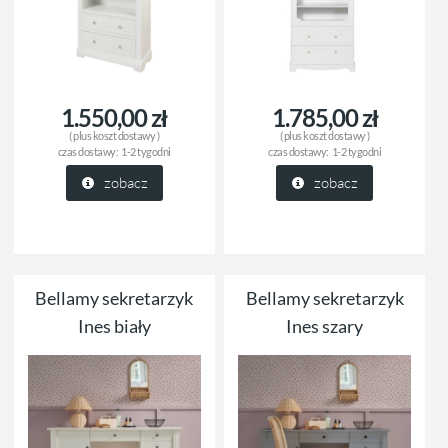
1.550,00 zł
1.785,00 zł
( plus
koszt dostawy
)
( plus
koszt dostawy
)
czas dostawy:
1-2 tygodni
czas dostawy:
1-2 tygodni
zobacz
zobacz
Bellamy sekretarzyk
Bellamy sekretarzyk
Ines biały
Ines szary