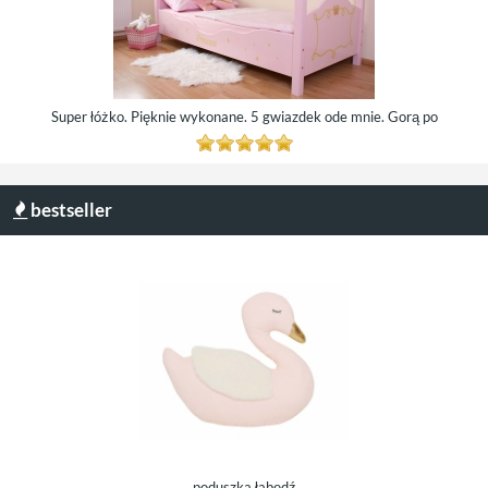
Super łóżko. Pięknie wykonane. 5 gwiazdek ode mnie. Gorą po
bestseller
h mata edukacyjna
poduszka łabędź
Little Dutch drewn