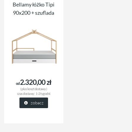
Bellamy łóżko Tipi
90x200 + szuflada
2.320,00 zł
od
( plus
koszt dostawy
)
czas dostawy:
1-2 tygodni
zobacz