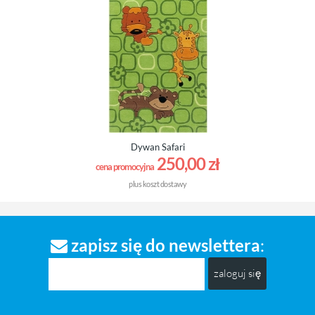
Dywan Safari
250,00 zł
cena promocyjna
plus
koszt dostawy
zapisz się do newslettera
:
zaloguj się