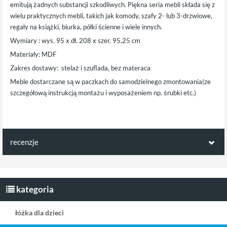
emitują żadnych substancji szkodliwych. Piękna seria mebli składa się z
wielu praktycznych mebli, takich jak komody, szafy 2- lub 3-drzwiowe,
regały na książki, biurka, półki ścienne i wiele innych.
Wymiary : wys. 95 x dł. 208 x szer. 95,25 cm
Materiały: MDF
Zakres dostawy: stelaż i szuflada, bez materaca
Meble dostarczane są w paczkach do samodzielnego zmontowania(ze
szczegółową instrukcją montażu i wyposażeniem np. śrubki etc.)
recenzje
Opinie klientów:
Napisz pierwszą recenzję jako klient!
kategoria
łóżka dla dzieci