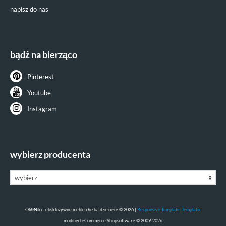
napisz do nas
bądź na bierząco
Pinterest
Youtube
Instagram
wybierz producenta
Oli&Niki - ekskluzywne meble i łóżka dziecięce © 2026 |
Responsive Template: Templatix
mod
ified eCommerce Shopsoftware © 2009-2026