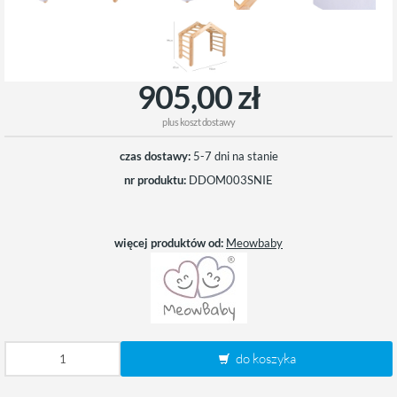
905,00 zł
plus
koszt dostawy
czas dostawy:
5-7 dni na stanie
nr produktu:
DDOM003SNIE
więcej produktów od:
Meowbaby
do koszyka