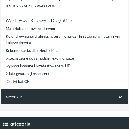
jak na ulubionym placu zabaw.
Wymiary: wys. 94 x szer. 112 x gł. 61 cm
Materiał: lakierowane drewno
Kolor drewnianej drabinki: naturalny, narożniki i stopnie w naturalnym
kolorze drewna
Rekomendacja: dla dzieci od 4 lat
przeznaczone do samodzielnego montażu
wyprodukowane i przetestowane w UE
2 lata gwarancji producenta
Certyfikat CE
recenzje
Opinie klientów:
Napisz pierwszą recenzję jako klient!
kategoria