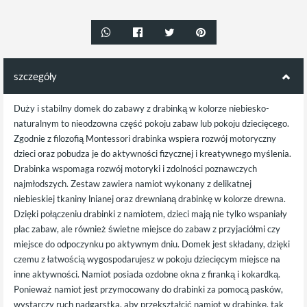
szczegóły
Duży i stabilny domek do zabawy z drabinką w kolorze niebiesko-
naturalnym to nieodzowna część pokoju zabaw lub pokoju dziecięcego.
Zgodnie z filozofią Montessori drabinka wspiera rozwój motoryczny
dzieci oraz pobudza je do aktywności fizycznej i kreatywnego myślenia.
Drabinka wspomaga rozwój motoryki i zdolności poznawczych
najmłodszych. Zestaw zawiera namiot wykonany z delikatnej
niebieskiej tkaniny lnianej oraz drewnianą drabinkę w kolorze drewna.
Dzięki połączeniu drabinki z namiotem, dzieci mają nie tylko wspaniały
plac zabaw, ale również świetne miejsce do zabaw z przyjaciółmi czy
miejsce do odpoczynku po aktywnym dniu. Domek jest składany, dzięki
czemu z łatwością wygospodarujesz w pokoju dziecięcym miejsce na
inne aktywności. Namiot posiada ozdobne okna z firanką i kokardką.
Ponieważ namiot jest przymocowany do drabinki za pomocą pasków,
wystarczy ruch nadgarstka, aby przekształcić namiot w drabinkę, tak