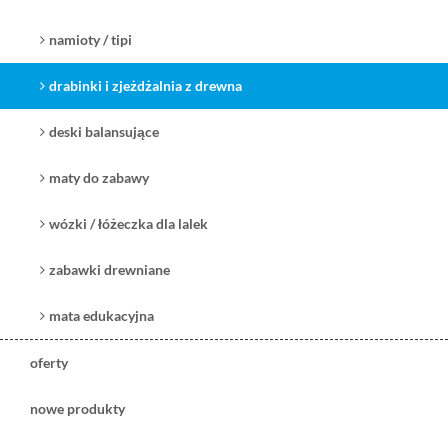
namioty / tipi
drabinki i zjeżdżalnia z drewna
deski balansujące
maty do zabawy
wózki / łóżeczka dla lalek
zabawki drewniane
mata edukacyjna
oferty
nowe produkty