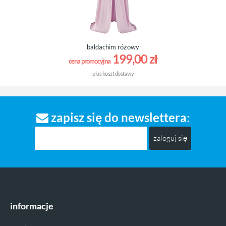
baldachim różowy
199,00 zł
cena promocyjna
plus
koszt dostawy
zapisz się do newslettera
:
zaloguj się
informacje