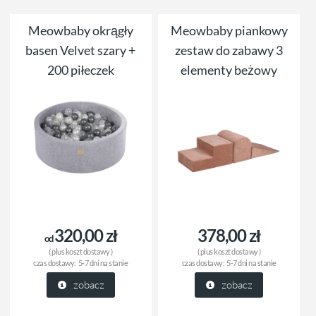
Meowbaby okrągły
Meowbaby piankowy
basen Velvet szary +
zestaw do zabawy 3
200 piłeczek
elementy beżowy
320,00 zł
378,00 zł
od
( plus
koszt dostawy
)
( plus
koszt dostawy
)
czas dostawy:
5-7 dni na stanie
czas dostawy:
5-7 dni na stanie
zobacz
zobacz