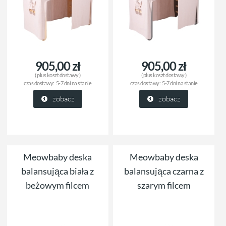
905,00 zł
905,00 zł
( plus
koszt dostawy
)
( plus
koszt dostawy
)
czas dostawy:
5-7 dni na stanie
czas dostawy:
5-7 dni na stanie
zobacz
zobacz
Meowbaby deska
Meowbaby deska
balansująca biała z
balansująca czarna z
beżowym filcem
szarym filcem