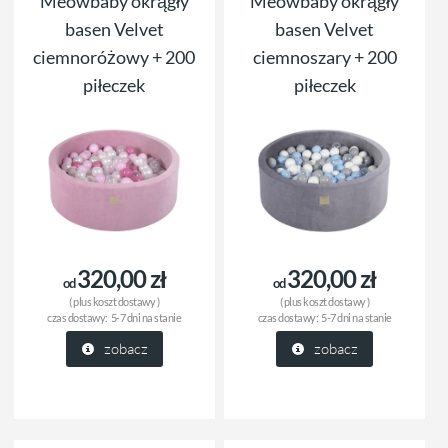
Meowbaby okrągły
Meowbaby okrągły
basen Velvet
basen Velvet
ciemnoróżowy + 200
ciemnoszary + 200
piłeczek
piłeczek
320,00 zł
320,00 zł
od
od
( plus
koszt dostawy
)
( plus
koszt dostawy
)
czas dostawy:
5-7 dni na stanie
czas dostawy:
5-7 dni na stanie
zobacz
zobacz