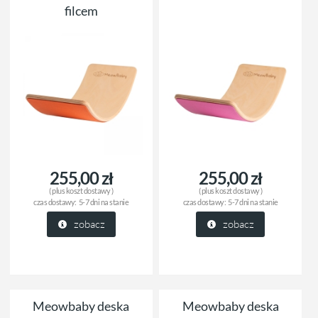
filcem
255,00 zł
255,00 zł
( plus
koszt dostawy
)
( plus
koszt dostawy
)
czas dostawy:
5-7 dni na stanie
czas dostawy:
5-7 dni na stanie
zobacz
zobacz
Meowbaby deska
Meowbaby deska