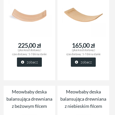
225,00 zł
165,00 zł
( plus
koszt dostawy
)
( plus
koszt dostawy
)
czas dostawy:
5-7 dni na stanie
czas dostawy:
5-7 dni na stanie
zobacz
zobacz
Meowbaby deska
Meowbaby deska
balansująca drewniana
balansująca drewniana
z beżowym filcem
z niebieskim filcem