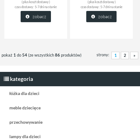
( plus
koszt dostawy
)
( plus
koszt dostawy
)
czas dostawy:
5-7 dni na stanie
czas dostawy:
5-7 dni na stanie
zobacz
zobacz
strony:
pokaż
1
do
54
(ze wszystkich
86
produktów)
1
2
»
kategoria
łóżka dla dzieci
meble dziecięce
przechowywanie
lampy dla dzieci