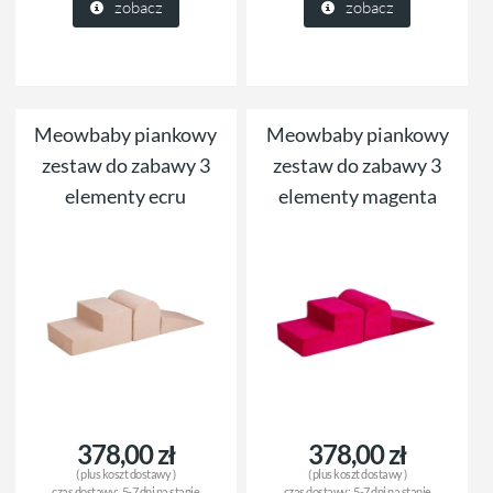
zobacz
zobacz
Meowbaby piankowy
Meowbaby piankowy
zestaw do zabawy 3
zestaw do zabawy 3
elementy ecru
elementy magenta
378,00 zł
378,00 zł
( plus
koszt dostawy
)
( plus
koszt dostawy
)
czas dostawy:
5-7 dni na stanie
czas dostawy:
5-7 dni na stanie