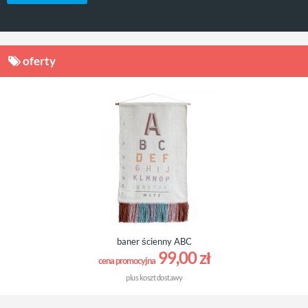
oferty
baner ścienny ABC
99,00 zł
cena promocyjna
plus
koszt dostawy