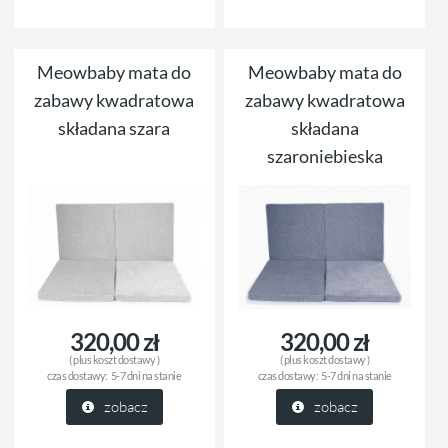
Meowbaby mata do
Meowbaby mata do
zabawy kwadratowa
zabawy kwadratowa
składana szara
składana
szaroniebieska
320,00 zł
320,00 zł
( plus
koszt dostawy
)
( plus
koszt dostawy
)
czas dostawy:
5-7 dni na stanie
czas dostawy:
5-7 dni na stanie
zobacz
zobacz