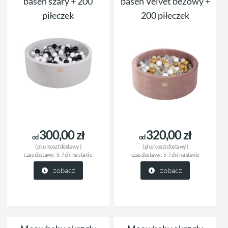
basen szary + 200
basen Velvet beżowy +
piłeczek
200 piłeczek
300,00 zł
320,00 zł
od
od
( plus
koszt dostawy
)
( plus
koszt dostawy
)
czas dostawy:
5-7 dni na stanie
czas dostawy:
5-7 dni na stanie
zobacz
zobacz