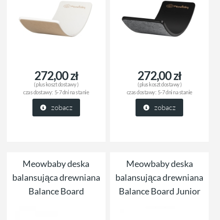
272,00 zł
272,00 zł
( plus
koszt dostawy
)
( plus
koszt dostawy
)
czas dostawy:
5-7 dni na stanie
czas dostawy:
5-7 dni na stanie
zobacz
zobacz
Meowbaby deska
Meowbaby deska
balansująca drewniana
balansująca drewniana
Balance Board
Balance Board Junior