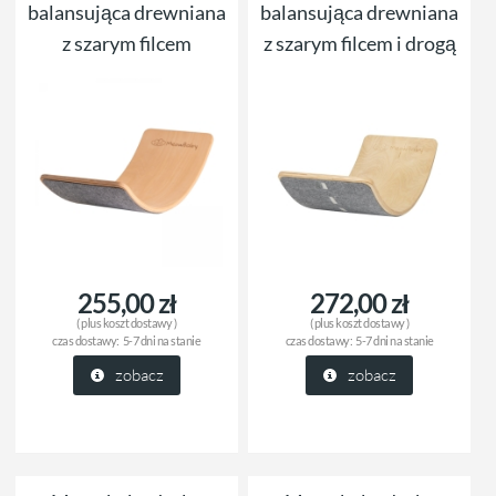
balansująca drewniana
balansująca drewniana
z szarym filcem
z szarym filcem i drogą
255,00 zł
272,00 zł
( plus
koszt dostawy
)
( plus
koszt dostawy
)
czas dostawy:
5-7 dni na stanie
czas dostawy:
5-7 dni na stanie
zobacz
zobacz