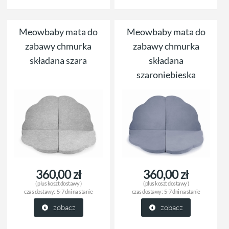
Meowbaby mata do
Meowbaby mata do
zabawy chmurka
zabawy chmurka
składana szara
składana
szaroniebieska
360,00 zł
360,00 zł
( plus
koszt dostawy
)
( plus
koszt dostawy
)
czas dostawy:
5-7 dni na stanie
czas dostawy:
5-7 dni na stanie
zobacz
zobacz