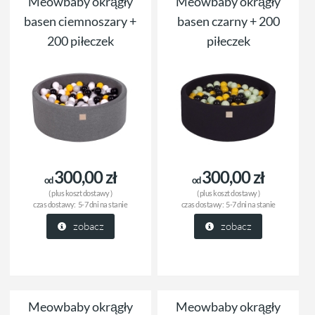
Meowbaby okrągły
Meowbaby okrągły
basen ciemnoszary +
basen czarny + 200
200 piłeczek
piłeczek
300,00 zł
300,00 zł
od
od
( plus
koszt dostawy
)
( plus
koszt dostawy
)
czas dostawy:
5-7 dni na stanie
czas dostawy:
5-7 dni na stanie
zobacz
zobacz
Meowbaby okrągły
Meowbaby okrągły