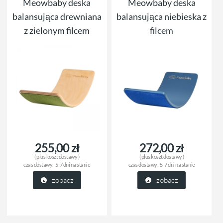
Meowbaby deska
Meowbaby deska
balansująca drewniana
balansująca niebieska z
z zielonym filcem
filcem
255,00 zł
272,00 zł
( plus
koszt dostawy
)
( plus
koszt dostawy
)
czas dostawy:
5-7 dni na stanie
czas dostawy:
5-7 dni na stanie
zobacz
zobacz