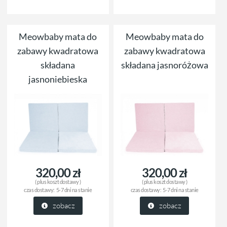
Meowbaby mata do
Meowbaby mata do
zabawy kwadratowa
zabawy kwadratowa
składana
składana jasnoróżowa
jasnoniebieska
320,00 zł
320,00 zł
( plus
koszt dostawy
)
( plus
koszt dostawy
)
czas dostawy:
5-7 dni na stanie
czas dostawy:
5-7 dni na stanie
zobacz
zobacz