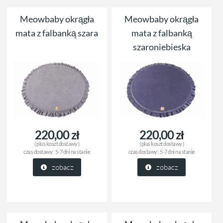
Meowbaby okrągła
Meowbaby okrągła
mata z falbanką szara
mata z falbanką
szaroniebieska
220,00 zł
220,00 zł
( plus
koszt dostawy
)
( plus
koszt dostawy
)
czas dostawy:
5-7 dni na stanie
czas dostawy:
5-7 dni na stanie
zobacz
zobacz