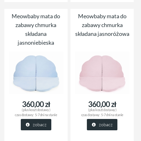
Meowbaby mata do
Meowbaby mata do
zabawy chmurka
zabawy chmurka
składana
składana jasnoróżowa
jasnoniebieska
360,00 zł
360,00 zł
( plus
koszt dostawy
)
( plus
koszt dostawy
)
czas dostawy:
5-7 dni na stanie
czas dostawy:
5-7 dni na stanie
zobacz
zobacz