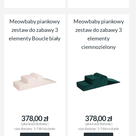
Meowbaby piankowy
Meowbaby piankowy
zestaw do zabawy 3
zestaw do zabawy 3
elementy Boucle biały
elementy
ciemnozielony
378,00 zł
378,00 zł
( plus
koszt dostawy
)
( plus
koszt dostawy
)
czas dostawy:
5-7 dni na stanie
czas dostawy:
5-7 dni na stanie