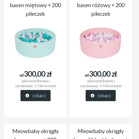
basen miętowy + 200
basen różowy + 200
piłeczek
piłeczek
300,00 zł
300,00 zł
od
od
( plus
koszt dostawy
)
( plus
koszt dostawy
)
czas dostawy:
5-7 dni na stanie
czas dostawy:
5-7 dni na stanie
zobacz
zobacz
Meowbaby okrągły
Meowbaby okrągły