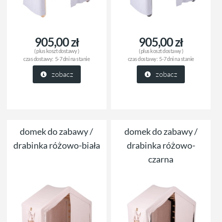
905,00 zł
905,00 zł
( plus
koszt dostawy
)
( plus
koszt dostawy
)
czas dostawy:
5-7 dni na stanie
czas dostawy:
5-7 dni na stanie
zobacz
zobacz
domek do zabawy /
domek do zabawy /
drabinka różowo-biała
drabinka różowo-
czarna