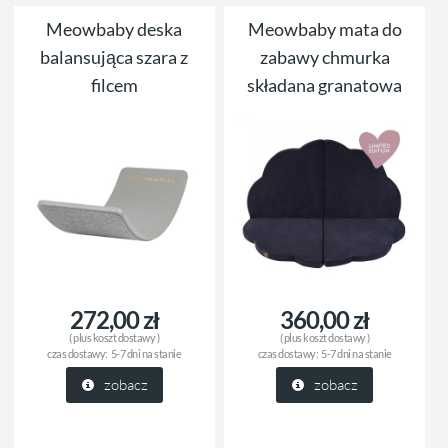
Meowbaby deska
Meowbaby mata do
balansująca szara z
zabawy chmurka
filcem
składana granatowa
272,00 zł
360,00 zł
( plus
koszt dostawy
)
( plus
koszt dostawy
)
czas dostawy:
5-7 dni na stanie
czas dostawy:
5-7 dni na stanie
zobacz
zobacz