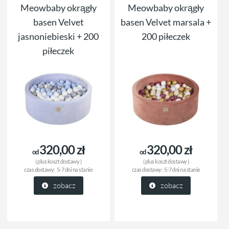
Meowbaby okrągły
Meowbaby okrągły
basen Velvet
basen Velvet marsala +
jasnoniebieski + 200
200 piłeczek
piłeczek
320,00 zł
320,00 zł
od
od
( plus
koszt dostawy
)
( plus
koszt dostawy
)
czas dostawy:
5-7 dni na stanie
czas dostawy:
5-7 dni na stanie
zobacz
zobacz