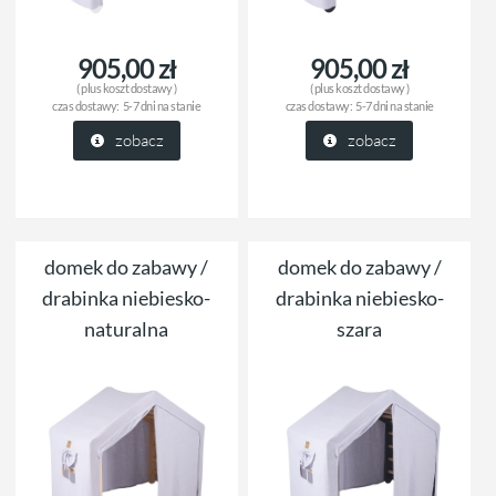
905,00 zł
905,00 zł
( plus
koszt dostawy
)
( plus
koszt dostawy
)
czas dostawy:
5-7 dni na stanie
czas dostawy:
5-7 dni na stanie
zobacz
zobacz
domek do zabawy /
domek do zabawy /
drabinka niebiesko-
drabinka niebiesko-
naturalna
szara