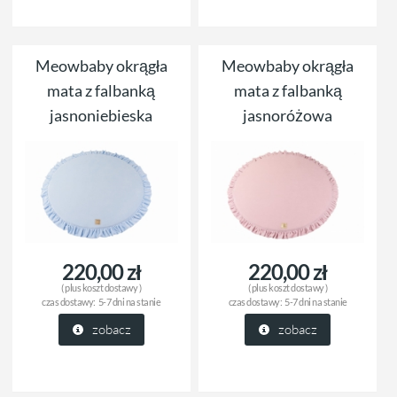
Meowbaby okrągła
Meowbaby okrągła
mata z falbanką
mata z falbanką
jasnoniebieska
jasnoróżowa
220,00 zł
220,00 zł
( plus
koszt dostawy
)
( plus
koszt dostawy
)
czas dostawy:
5-7 dni na stanie
czas dostawy:
5-7 dni na stanie
zobacz
zobacz