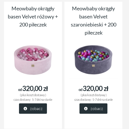
Meowbaby okrągły
Meowbaby okrągły
basen Velvet różowy +
basen Velvet
200 piłeczek
szaroniebieski + 200
piłeczek
320,00 zł
320,00 zł
od
od
( plus
koszt dostawy
)
( plus
koszt dostawy
)
czas dostawy:
5-7 dni na stanie
czas dostawy:
5-7 dni na stanie
zobacz
zobacz