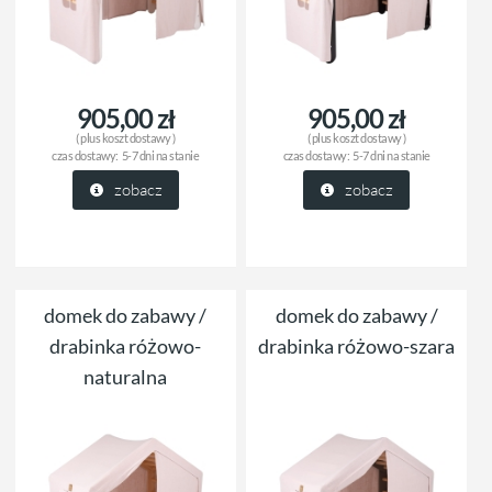
905,00 zł
905,00 zł
( plus
koszt dostawy
)
( plus
koszt dostawy
)
czas dostawy:
5-7 dni na stanie
czas dostawy:
5-7 dni na stanie
zobacz
zobacz
domek do zabawy /
domek do zabawy /
drabinka różowo-
drabinka różowo-szara
naturalna